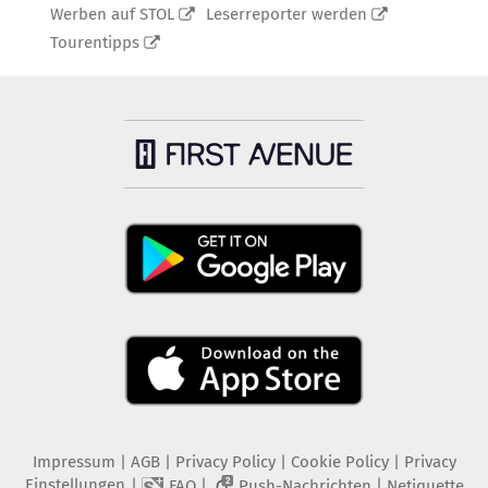
Werben auf STOL
Leserreporter werden
Tourentipps
Impressum
|
AGB
|
Privacy Policy
|
Cookie Policy
|
Privacy
Einstellungen
|
|
|
FAQ
Push-Nachrichten
Netiquette
2