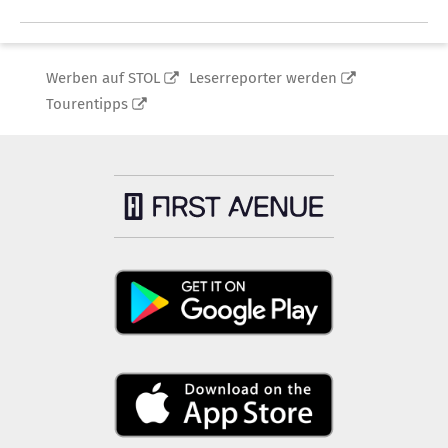
Werben auf STOL
Leserreporter werden
Tourentipps