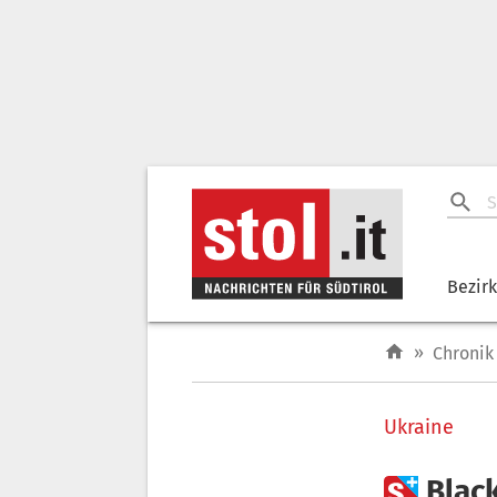
Bezir
»
Chronik
Ukraine

Blac