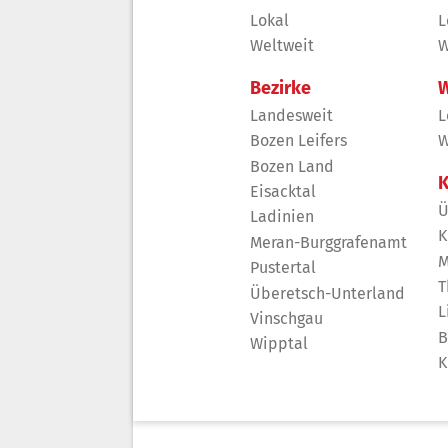
Lokal
L
Weltweit
W
Bezirke
W
Landesweit
L
Bozen Leifers
W
Bozen Land
K
Eisacktal
Ü
Ladinien
K
Meran-Burggrafenamt
M
Pustertal
T
Überetsch-Unterland
L
Vinschgau
B
Wipptal
K