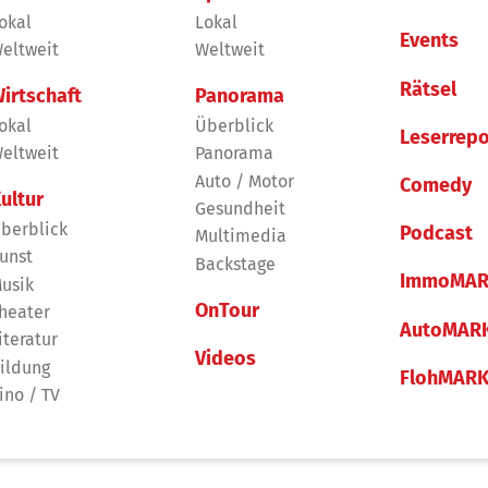
okal
Lokal
Events
eltweit
Weltweit
Rätsel
irtschaft
Panorama
okal
Überblick
Leserrepo
eltweit
Panorama
Auto / Motor
Comedy
ultur
Gesundheit
berblick
Podcast
Multimedia
unst
Backstage
ImmoMAR
usik
OnTour
heater
AutoMAR
iteratur
Videos
ildung
FlohMAR
ino / TV