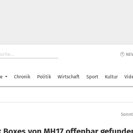
🕙 NE
ke
Chronik
Politik
Wirtschaft
Sport
Kultur
Vid
Sonnta
k Boxes von MH17 offenbar gefunde