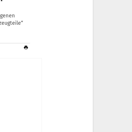
igenen
eugteile“