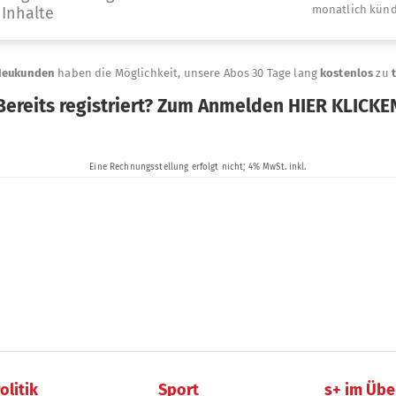
olitik
Sport
s+ im Übe