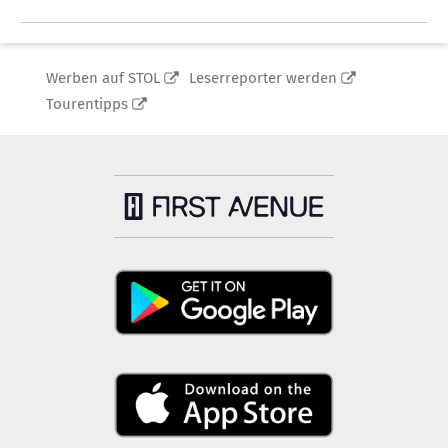
Werben auf STOL
Leserreporter werden
Tourentipps