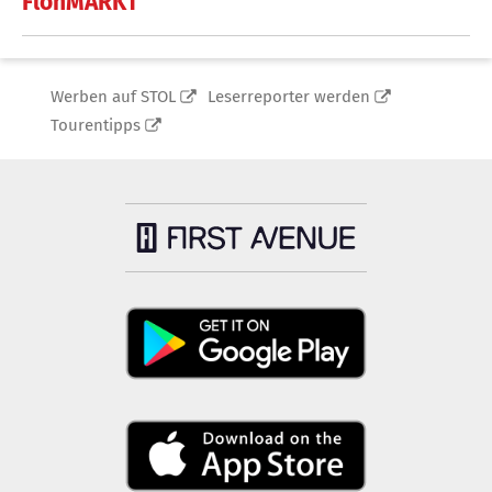
FlohMARKT
Werben auf STOL
Leserreporter werden
Tourentipps