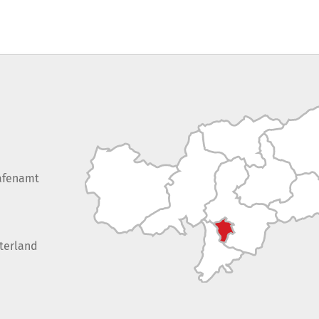
afenamt
terland