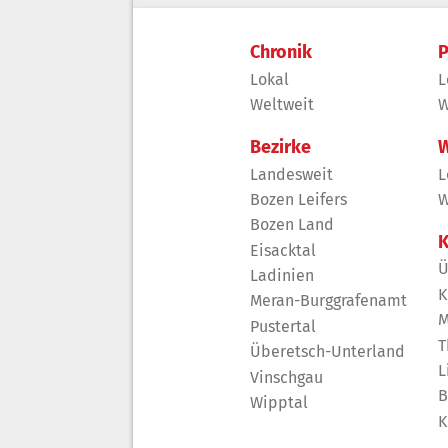
Chronik
P
Lokal
L
Weltweit
W
Bezirke
W
Landesweit
L
Bozen Leifers
W
Bozen Land
K
Eisacktal
Ü
Ladinien
K
Meran-Burggrafenamt
M
Pustertal
T
Überetsch-Unterland
L
Vinschgau
B
Wipptal
K