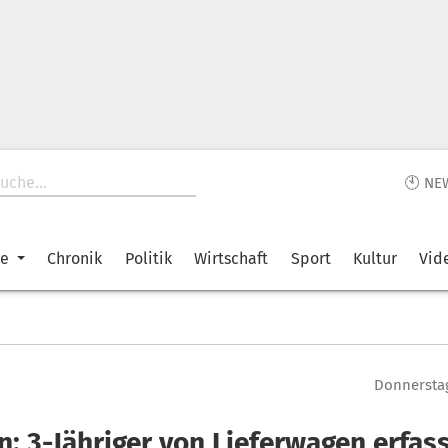
🕙 NE
ke
Chronik
Politik
Wirtschaft
Sport
Kultur
Vid
Donnerstag
n: 3-Jähriger von Lieferwagen erfas