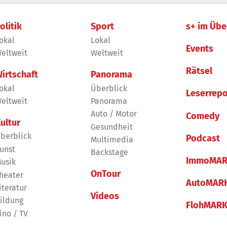
olitik
Sport
s+ im Übe
okal
Lokal
Events
eltweit
Weltweit
Rätsel
irtschaft
Panorama
okal
Überblick
Leserrepo
eltweit
Panorama
Auto / Motor
Comedy
ultur
Gesundheit
berblick
Podcast
Multimedia
unst
Backstage
ImmoMAR
usik
OnTour
heater
AutoMAR
iteratur
Videos
ildung
FlohMAR
ino / TV