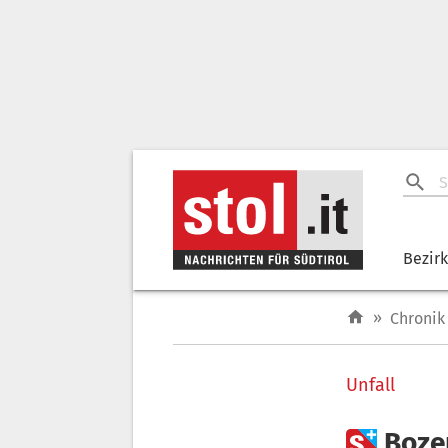
Bezir
»
Chronik
Unfall

Boze