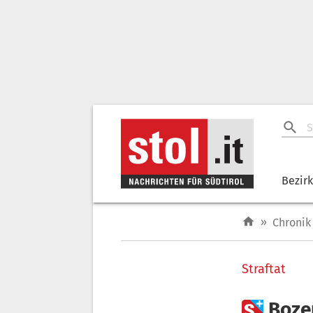
Bezir
»
Chronik
Straftat

Bozen