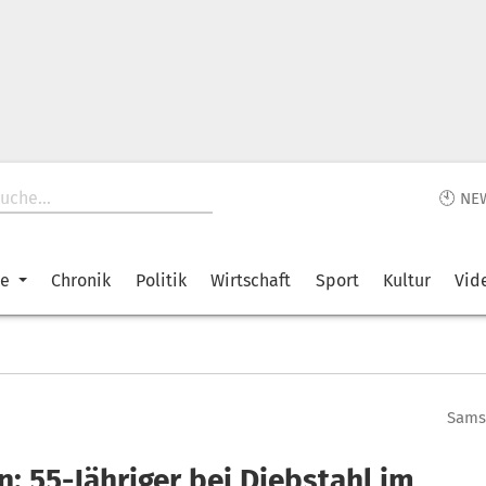
🕙 NE
ke
Chronik
Politik
Wirtschaft
Sport
Kultur
Vid
Samst
: 55-Jähriger bei Diebstahl im