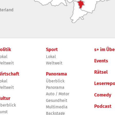
terland
olitik
Sport
s+ im Übe
okal
Lokal
Events
eltweit
Weltweit
Rätsel
irtschaft
Panorama
okal
Überblick
Leserrepo
eltweit
Panorama
Auto / Motor
Comedy
ultur
Gesundheit
berblick
Podcast
Multimedia
unst
Backstage