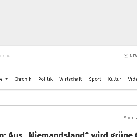
🕙 NE
ke
Chronik
Politik
Wirtschaft
Sport
Kultur
Vid
Sonnta
n: Aus „Niemandsland“ wird grüne