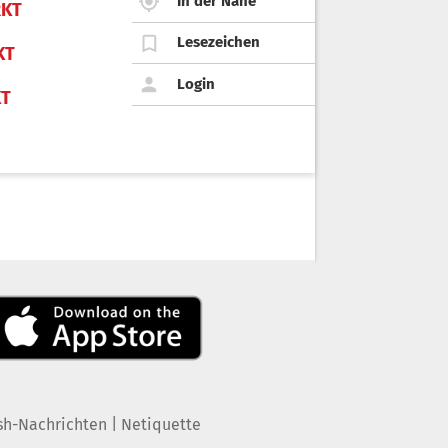
In der Nähe
KT
Lesezeichen
KT
Login
KT
|
sh-Nachrichten
Netiquette