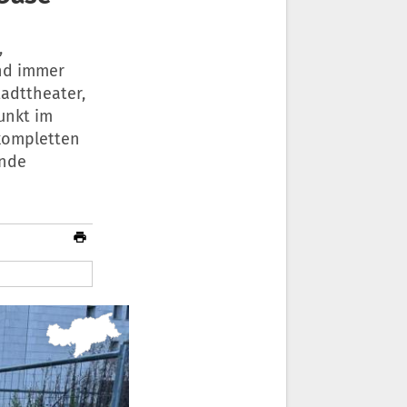
,
und immer
tadttheater,
unkt im
 kompletten
ände