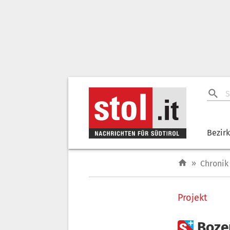
Bezir
»
Chronik
Projekt

Boze