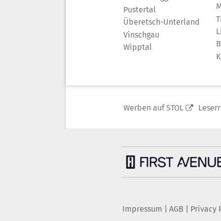
M
Pustertal
T
Überetsch-Unterland
L
Vinschgau
B
Wipptal
K
Werben auf STOL
Leser
Impressum
|
AGB
|
Privacy 