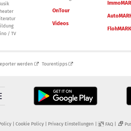
ImmoMAR
usik
OnTour
heater
AutoMAR
iteratur
Videos
ildung
FlohMAR
ino / TV
reporter werden
Tourentipps
Policy
|
Cookie Policy
|
Privacy Einstellungen
|
|
FAQ
Pu
2