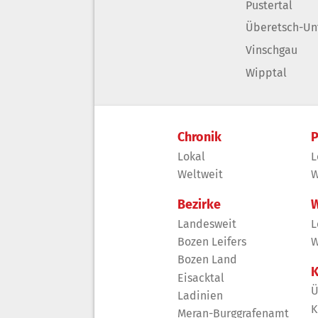
Pustertal
Überetsch-Un
Vinschgau
Wipptal
Chronik
P
Lokal
L
Weltweit
W
Bezirke
W
Landesweit
L
Bozen Leifers
W
Bozen Land
K
Eisacktal
Ü
Ladinien
K
Meran-Burggrafenamt