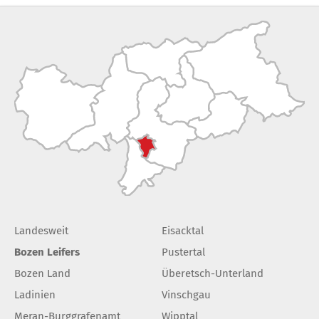
Landesweit
Eisacktal
Bozen Leifers
Pustertal
Bozen Land
Überetsch-Unterland
Ladinien
Vinschgau
Meran-Burggrafenamt
Wipptal