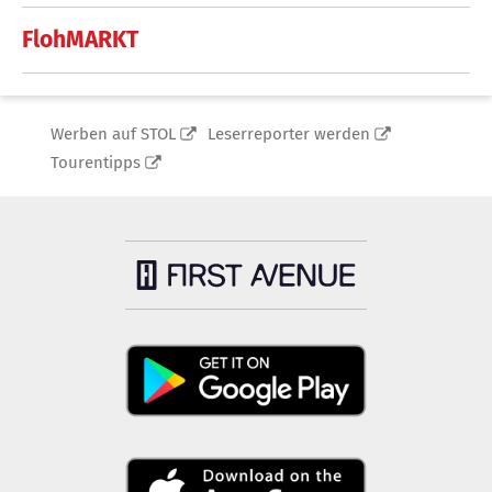
FlohMARKT
Werben auf STOL
Leserreporter werden
Tourentipps