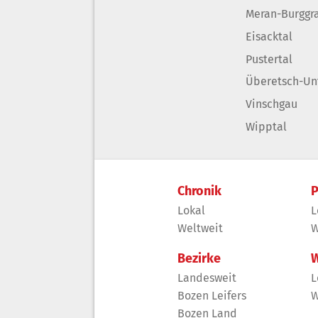
Meran-Burggr
Eisacktal
Pustertal
Überetsch-Un
Vinschgau
Wipptal
Chronik
P
Lokal
L
Weltweit
W
Bezirke
W
Landesweit
L
Bozen Leifers
W
Bozen Land