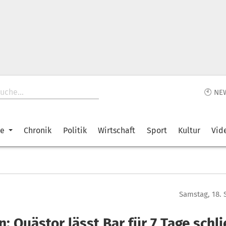
🕙 NE
ke
Chronik
Politik
Wirtschaft
Sport
Kultur
Vid
Samstag, 18.
: Quästor lässt Bar für 7 Tage schl