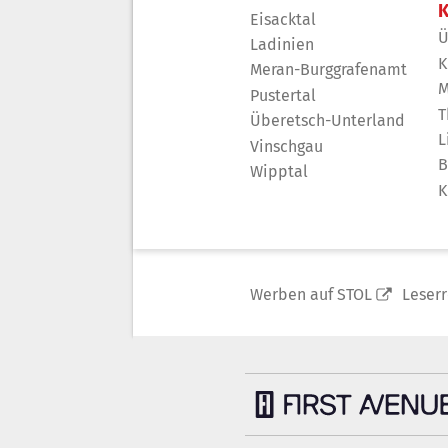
K
Eisacktal
Ü
Ladinien
K
Meran-Burggrafenamt
M
Pustertal
T
Überetsch-Unterland
L
Vinschgau
B
Wipptal
K
Werben auf STOL
Leser