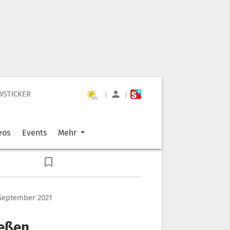
WSTICKER
|
|
eos
Events
Mehr
 September 2021
ießen