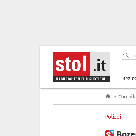
Bezir
»
Chronik
Polizei

Bozen