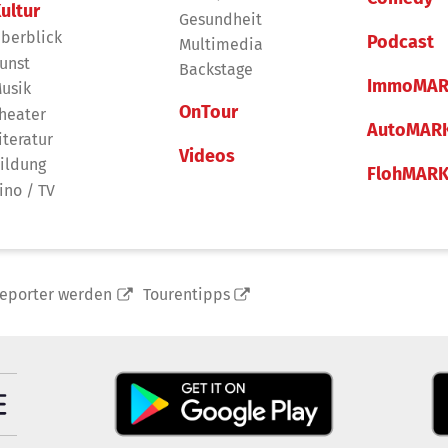
ultur
Gesundheit
berblick
Podcast
Multimedia
unst
Backstage
ImmoMAR
usik
OnTour
heater
AutoMAR
iteratur
Videos
ildung
FlohMAR
ino / TV
reporter werden
Tourentipps