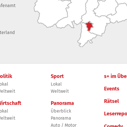
afenamt
terland
olitik
Sport
s+ im Übe
okal
Lokal
Events
eltweit
Weltweit
Rätsel
irtschaft
Panorama
okal
Überblick
Leserrepo
eltweit
Panorama
Auto / Motor
Comedy