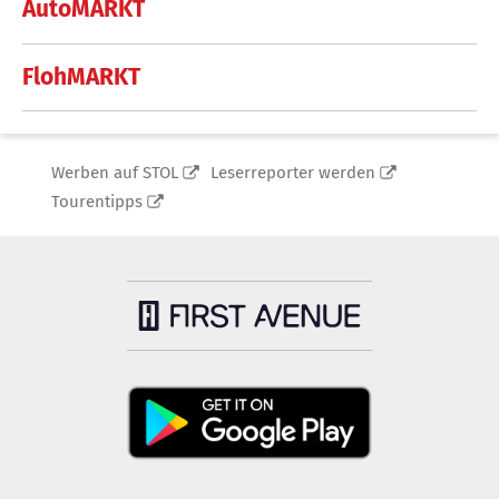
AutoMARKT
FlohMARKT
Werben auf STOL
Leserreporter werden
Tourentipps