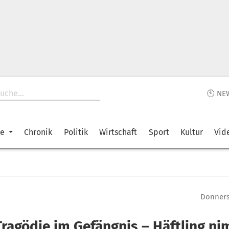
🕙 NE
ke
Chronik
Politik
Wirtschaft
Sport
Kultur
Vid
Donnerst
Tragödie im Gefängnis – Häftling ni