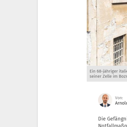
Ein 68-jähriger ita
seiner Zelle im Bo
Von:
Arnol
Die Gefängn
Notfallmaßn