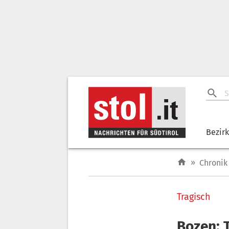
Bezir
»
Chronik
Tragisch
Bozen: 