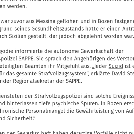
en werden.
g war zuvor aus Messina geflohen und in Bozen festg
grund seines Gesundheitszustands hatte er einen Antr
ch Sizilien gestellt, der jedoch abgelehnt worden war.
agödie informierte die autonome Gewerkschaft der
gspolizei SAPPE. Sie sprach den Angehörigen des Verst
teiligten Beamten ihr Mitgefühl aus. „Jeder
Suizid
ist 
ür das gesamte Strafvollzugssystem“, erklärte David St
ender Regionalsekretär der SAPPE.
iensteten der Strafvollzugspolizei sind solche Ereignis
nd hinterlassen tiefe psychische Spuren. In Bozen ers
hronische Personalmangel die Gewährleistung von Aufs
d Sicherheit.“
n der Gewerksc haft haben derartige Vorfälle nicht n