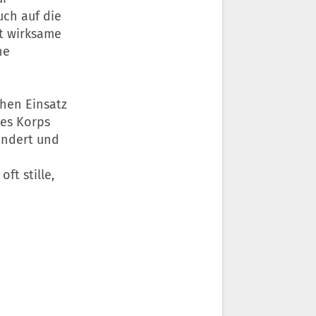
uch auf die
ut wirksame
ne
hen Einsatz
des Korps
indert und
t stille,