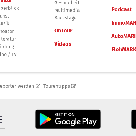
Gesundheit
berblick
Podcast
Multimedia
unst
Backstage
ImmoMAR
usik
OnTour
heater
AutoMAR
iteratur
Videos
ildung
FlohMAR
ino / TV
reporter werden
Tourentipps