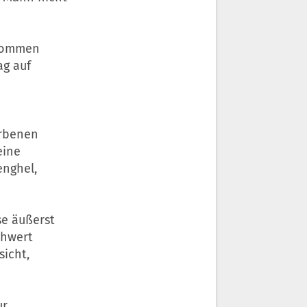
enommen
ag auf
orbenen
eine
enghel,
se äußerst
chwert
icht,
ur