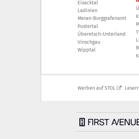
Eisacktal
Ü
Ladinien
K
Meran-Burggrafenamt
M
Pustertal
T
Überetsch-Unterland
L
Vinschgau
B
Wipptal
K
Werben auf STOL
Leser