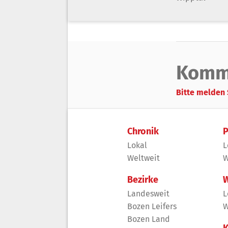
Komm
Bitte melden 
Chronik
P
Lokal
L
Weltweit
W
Bezirke
W
Landesweit
L
Bozen Leifers
W
Bozen Land
K