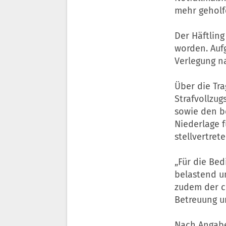
mehr geholf
Der Häftlin
worden. Auf
Verlegung na
Über die Tr
Strafvollzu
sowie den be
Niederlage f
stellvertret
„Für die Bed
belastend u
zudem der c
Betreuung un
Nach Angabe