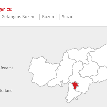
en zu:
Gefängnis Bozen
Bozen
Suizid
afenamt
terland