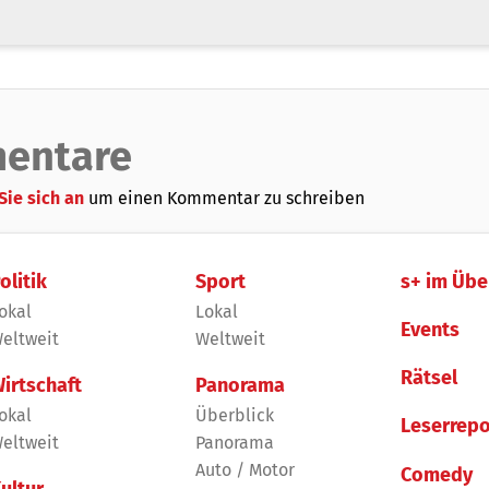
entare
Sie sich an
um einen Kommentar zu schreiben
olitik
Sport
s+ im Übe
okal
Lokal
Events
eltweit
Weltweit
Rätsel
irtschaft
Panorama
okal
Überblick
Leserrepo
eltweit
Panorama
Auto / Motor
Comedy
ultur