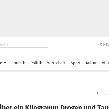
🕙 NE
ke
Chronik
Politik
Wirtschaft
Sport
Kultur
Vid
Samstag
Über ein Kilogramm Drogen und Ta