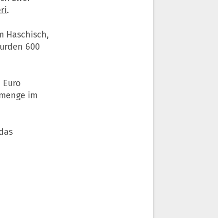
ri
.
m Haschisch,
wurden 600
 Euro
enmenge im
 das