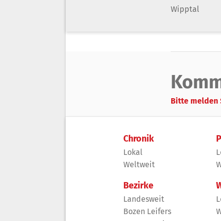
Wipptal
Komm
Bitte melden 
Chronik
P
Lokal
L
Weltweit
W
Bezirke
W
Landesweit
L
Bozen Leifers
W