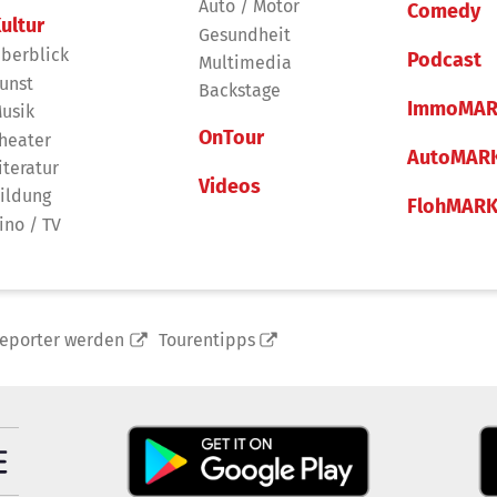
Auto / Motor
Comedy
ultur
Gesundheit
berblick
Podcast
Multimedia
unst
Backstage
ImmoMAR
usik
OnTour
heater
AutoMAR
iteratur
Videos
ildung
FlohMAR
ino / TV
reporter werden
Tourentipps