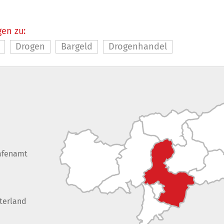
en zu:
Drogen
Bargeld
Drogenhandel
afenamt
terland