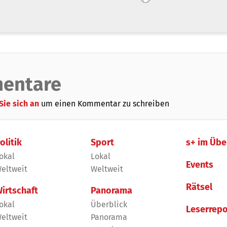
entare
Sie sich an
um einen Kommentar zu schreiben
olitik
Sport
s+ im Übe
okal
Lokal
Events
eltweit
Weltweit
Rätsel
irtschaft
Panorama
okal
Überblick
Leserrepo
eltweit
Panorama