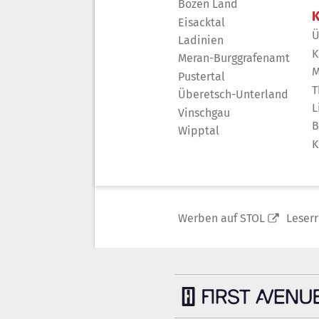
Bozen Land
K
Eisacktal
Ü
Ladinien
K
Meran-Burggrafenamt
M
Pustertal
T
Überetsch-Unterland
L
Vinschgau
B
Wipptal
K
Werben auf STOL
Leser