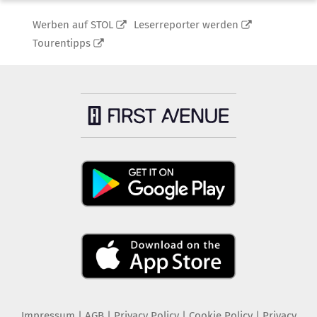
Werben auf STOL
Leserreporter werden
Tourentipps
Impressum
|
AGB
|
Privacy Policy
|
Cookie Policy
|
Privacy