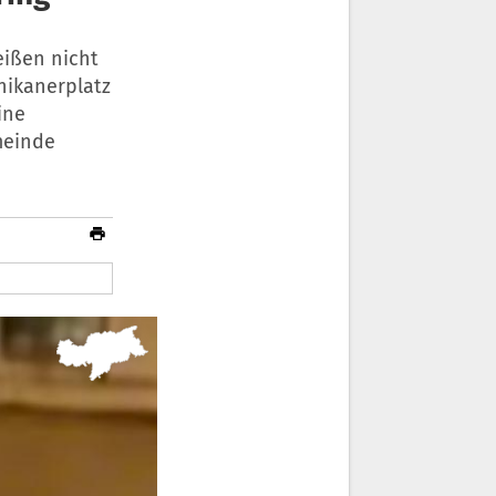
eißen nicht
nikanerplatz
ine
meinde