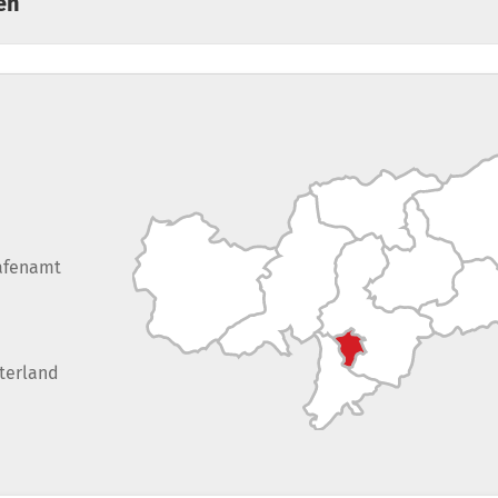
en
afenamt
terland