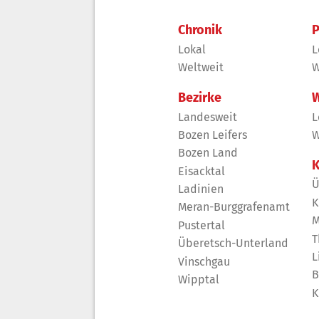
Chronik
P
Lokal
L
Weltweit
W
Bezirke
W
Landesweit
L
Bozen Leifers
W
Bozen Land
K
Eisacktal
Ü
Ladinien
K
Meran-Burggrafenamt
M
Pustertal
T
Überetsch-Unterland
L
Vinschgau
B
Wipptal
K