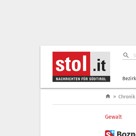
Bezir
»
Chronik
Gewalt

Bozn