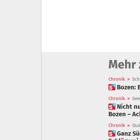
Mehr 
Chronik
»
Sch
 Bozen:
Chronik
»
Gew
 Nicht nur Macheten waren im Spiel: Zwei Schlägereien mitten in
Bozen – Ac
Chronik
»
Quä
 Ganz Südtirol im Griff der Gewalt: 12 Aufenthaltsverbote wegen