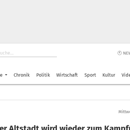
🕙 NE
ke
Chronik
Politik
Wirtschaft
Sport
Kultur
Vid
Mittwo
er Altstadt wird wieder zum Kampf