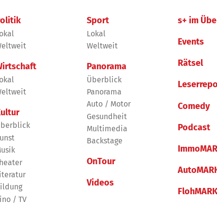
olitik
Sport
s+ im Übe
okal
Lokal
Events
eltweit
Weltweit
Rätsel
irtschaft
Panorama
okal
Überblick
Leserrepo
eltweit
Panorama
Auto / Motor
Comedy
ultur
Gesundheit
berblick
Podcast
Multimedia
unst
Backstage
ImmoMAR
usik
OnTour
heater
AutoMAR
iteratur
Videos
ildung
FlohMAR
ino / TV