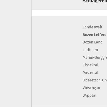
Schlägerei
Landesweit
Bozen Leifers
Bozen Land
Ladinien
Meran-Burggr
Eisacktal
Pustertal
Überetsch-Un
Vinschgau
Wipptal