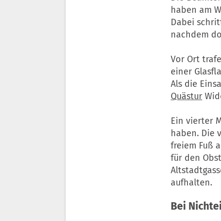
haben am Wo
Dabei schri
nachdem dor
Vor Ort traf
einer Glasf
Als die Eins
Quästur
Wide
Ein vierter 
haben. Die v
freiem Fuß 
für den Obs
Altstadtgass
aufhalten.
Bei Nichte