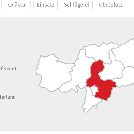
Quästur
Einsatz
Schlägerei
Obstplatz
afenamt
terland