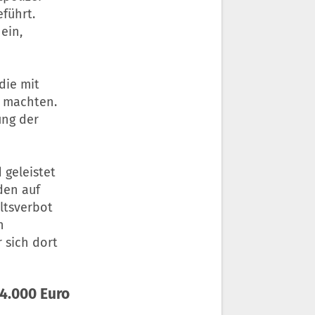
führt.
ein,
die mit
n machten.
ung der
 geleistet
den auf
ltsverbot
n
 sich dort
24.000 Euro