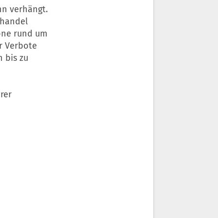
nn verhängt.
nhandel
Zone rund um
er Verbote
n bis zu
rer