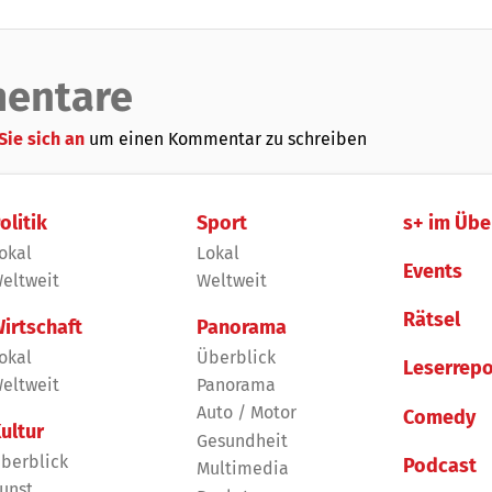
entare
Sie sich an
um einen Kommentar zu schreiben
olitik
Sport
s+ im Übe
okal
Lokal
Events
eltweit
Weltweit
Rätsel
irtschaft
Panorama
okal
Überblick
Leserrepo
eltweit
Panorama
Auto / Motor
Comedy
ultur
Gesundheit
berblick
Podcast
Multimedia
unst