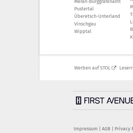
Meran-Burggrafenamt
M
Pustertal
T
Überetsch-Unterland
L
Vinschgau
B
Wipptal
K
Werben auf STOL
Leser
Impressum
|
AGB
|
Privacy 