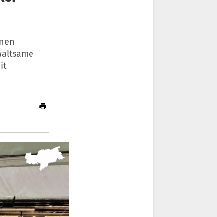
enen
waltsame
it