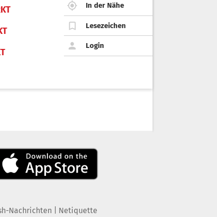
In der Nähe
KT
Lesezeichen
KT
Login
KT
|
sh-Nachrichten
Netiquette