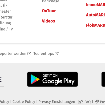
Backstage
ImmoMAR
usik
OnTour
heater
AutoMAR
iteratur
Videos
ildung
FlohMAR
ino / TV
reporter werden
Tourentipps
Policy
|
Cookie Policy
|
Privacy Einstellungen
|
|
FAQ
Pu
2