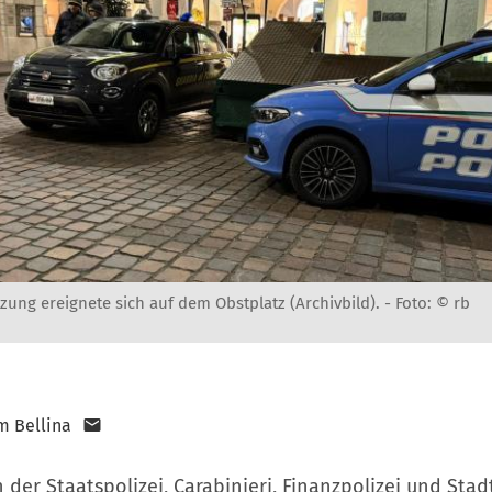
ung ereignete sich auf dem Obstplatz (Archivbild). -
Foto: © rb
m Bellina
der Staatspolizei, Carabinieri, Finanzpolizei und Stad