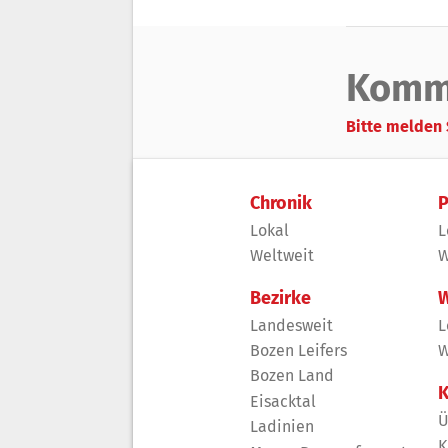
Komm
Bitte melden 
Chronik
P
Lokal
L
Weltweit
W
Bezirke
W
Landesweit
L
Bozen Leifers
W
Bozen Land
K
Eisacktal
Ü
Ladinien
K