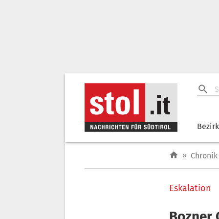
Bezir
»
Chronik
Eskalation
Bozner 