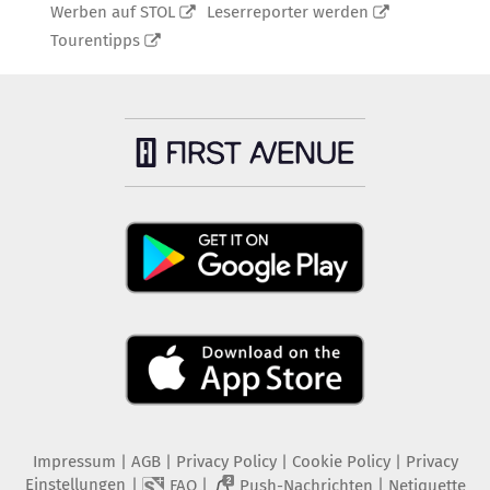
Werben auf STOL
Leserreporter werden
Tourentipps
Impressum
|
AGB
|
Privacy Policy
|
Cookie Policy
|
Privacy
Einstellungen
|
|
|
FAQ
Push-Nachrichten
Netiquette
2