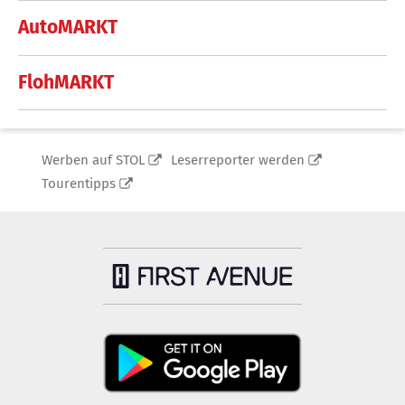
AutoMARKT
FlohMARKT
Werben auf STOL
Leserreporter werden
Tourentipps