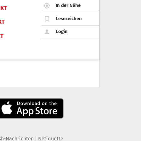
In der Nähe
KT
Lesezeichen
KT
Login
KT
|
sh-Nachrichten
Netiquette