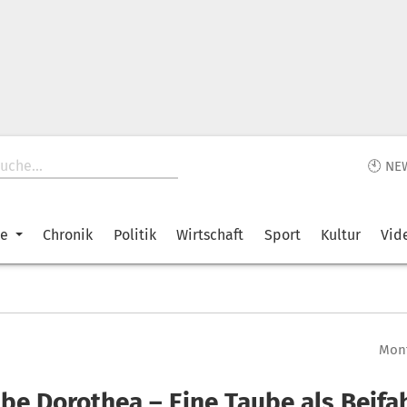
🕙 NE
ke
Chronik
Politik
Wirtschaft
Sport
Kultur
Vid
Mont
ube Dorothea – Eine Taube als Beifa