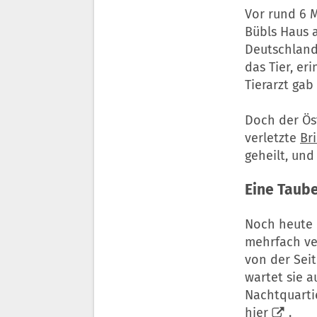
Vor rund 6 
Bübls Haus 
Deutschland
das Tier, er
Tierarzt gab
Doch der Ös
verletzte
Br
geheilt, und 
Eine
Taub
Noch heute 
mehrfach ve
von der Seit
wartet sie a
Nachtquartie
hier
.