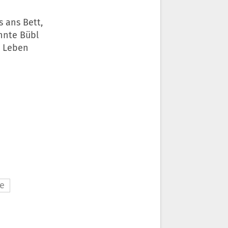
 ans Bett,
onnte Bübl
s Leben
re