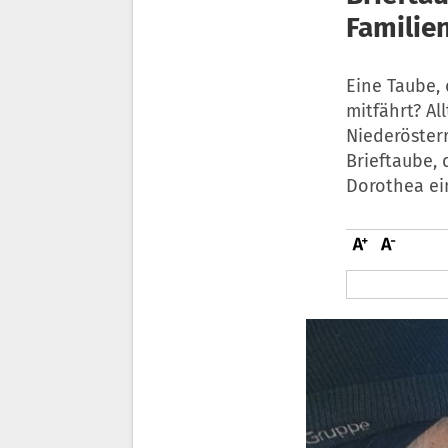
Familie
Eine Taube,
mitfährt? Al
Niederösterr
Brieftaube,
Dorothea ein