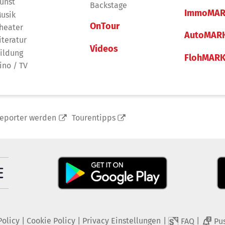
unst
Backstage
ImmoMAR
usik
OnTour
heater
AutoMAR
iteratur
Videos
ildung
FlohMAR
ino / TV
reporter werden
Tourentipps
Policy
|
Cookie Policy
|
Privacy Einstellungen
|
|
FAQ
Pu
2