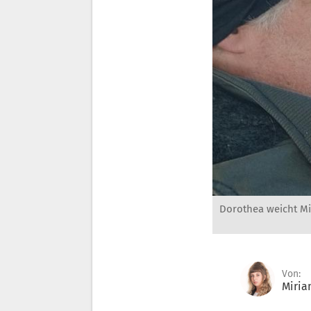
Dorothea weicht Mic
Von:
Miria