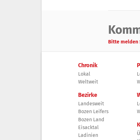
Komm
Bitte melden 
Chronik
P
Lokal
L
Weltweit
W
Bezirke
W
Landesweit
L
Bozen Leifers
W
Bozen Land
K
Eisacktal
Ü
Ladinien