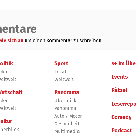
entare
Sie sich an
um einen Kommentar zu schreiben
olitik
Sport
s+ im Übe
okal
Lokal
Events
eltweit
Weltweit
Rätsel
irtschaft
Panorama
okal
Überblick
Leserrepo
eltweit
Panorama
Auto / Motor
Comedy
ultur
Gesundheit
berblick
Podcast
Multimedia