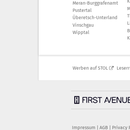
K
Meran-Burggrafenamt
M
Pustertal
T
Überetsch-Unterland
L
Vinschgau
B
Wipptal
K
Werben auf STOL
Leser
Impressum
|
AGB
|
Privacy 