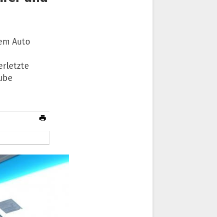
dem Auto
erletzte
aube