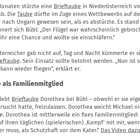
Monaten stürzte eine
Brieftaube
in Niederösterreich vo
ab. Die
Taube
dürfte im Zuge eines Wettbewerbs auf d
 nach Ungarn gewesen sein, als es abstürzte. Es stand
innert sich Bübl: „Der Flügel war wahrscheinlich gebroc
 ihr eine Chance und wollte sie einschläfern.“
terreicher gab nicht auf, Tag und Nacht kümmerte er s
ieftaube
. Sein Einsatz sollte belohnt werden. „Nun ist s
kann wieder fliegen“, erklärt er.
e
als Familienmitglied
lebt
Brieftaube
Dorothea bei Bübl – obwohl er sie eige
rsucht hatte, freizulassen. Dorothea weicht Michael n
e. Dorothea ist mittlerweile ein fixes Familienmitglied
uf ihren täglichen (spielerischen) ,Kampf' mit mir, wenn
r muss, als Schutzhaft vor dem Kater.“
Das Video dazu