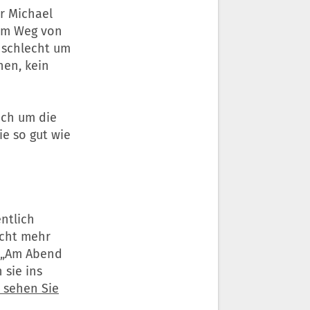
r Michael
em Weg von
 schlecht um
hen, kein
ich um die
ie so gut wie
ntlich
icht mehr
: „Am Abend
 sie ins
 sehen Sie