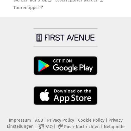
Werben auf STOL
Leserreporter werden
Tourentipps
Impressum
|
AGB
|
Privacy Policy
|
Cookie Policy
|
Privacy
Einstellungen
|
|
|
FAQ
Push-Nachrichten
Netiquette
2