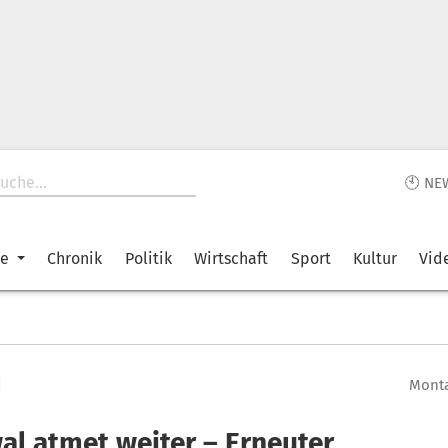
🕙 NE
ke
Chronik
Politik
Wirtschaft
Sport
Kultur
Vid
d
Monta
al atmet weiter – Erneuter