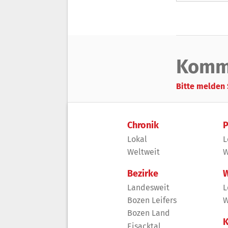
Komm
Bitte melden 
Chronik
P
Lokal
L
Weltweit
W
Bezirke
W
Landesweit
L
Bozen Leifers
W
Bozen Land
K
Eisacktal