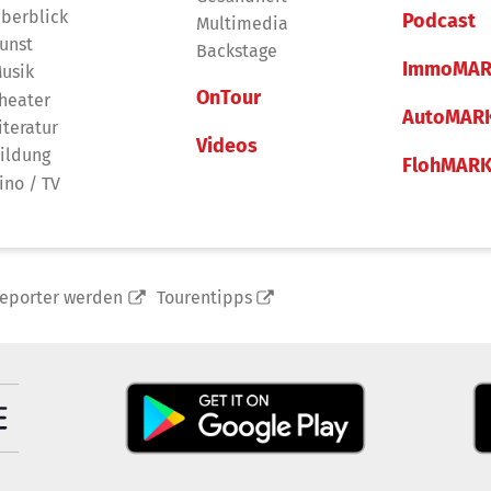
berblick
Podcast
Multimedia
unst
Backstage
ImmoMAR
usik
OnTour
heater
AutoMAR
iteratur
Videos
ildung
FlohMAR
ino / TV
reporter werden
Tourentipps