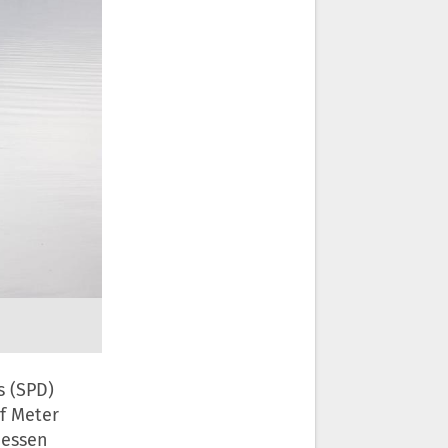
s (SPD)
f Meter
messen