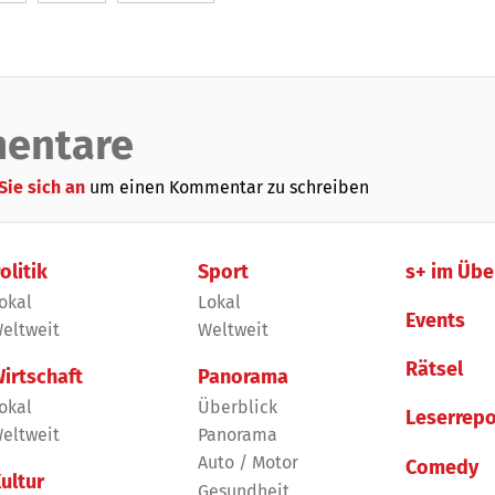
entare
Sie sich an
um einen Kommentar zu schreiben
olitik
Sport
s+ im Übe
okal
Lokal
Events
eltweit
Weltweit
Rätsel
irtschaft
Panorama
okal
Überblick
Leserrepo
eltweit
Panorama
Auto / Motor
Comedy
ultur
Gesundheit