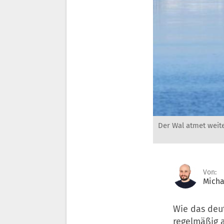
Der Wal atmet weit
Von:
Micha
Wie das deu
regelmäßig a