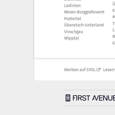
Ü
Ladinien
K
Meran-Burggrafenamt
M
Pustertal
T
Überetsch-Unterland
L
Vinschgau
B
Wipptal
K
Werben auf STOL
Leser