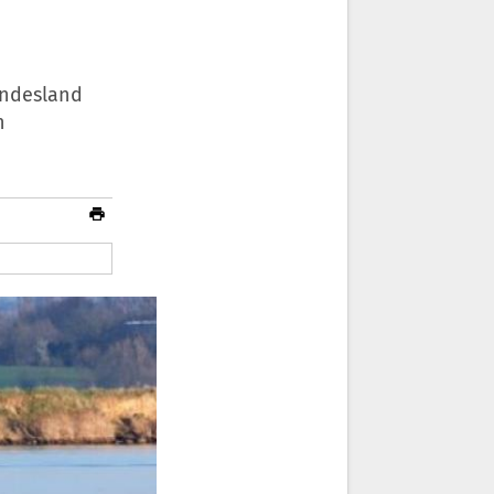
undesland
n