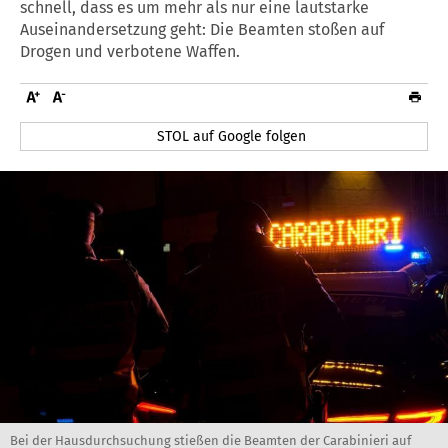
schnell, dass es um mehr als nur eine lautstarke
Auseinandersetzung geht: Die Beamten stoßen auf
Drogen und verbotene Waffen.
STOL auf Google folgen
Bei der Hausdurchsuchung stießen die Beamten der Carabinieri auf