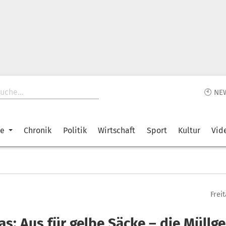
🕙 NE
ke
Chronik
Politik
Wirtschaft
Sport
Kultur
Vid
Frei
as: Aus für gelbe Säcke – die Müllg