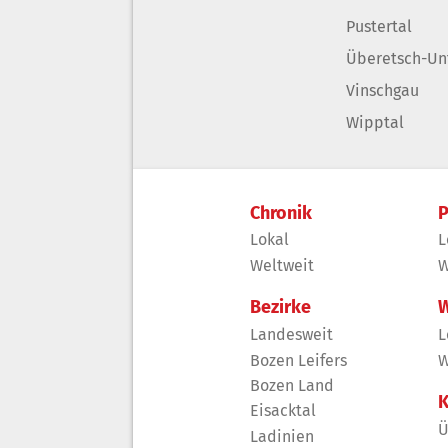
Pustertal
Überetsch-Un
Vinschgau
Wipptal
Chronik
P
Lokal
L
Weltweit
W
Bezirke
W
Landesweit
L
Bozen Leifers
W
Bozen Land
K
Eisacktal
Ü
Ladinien