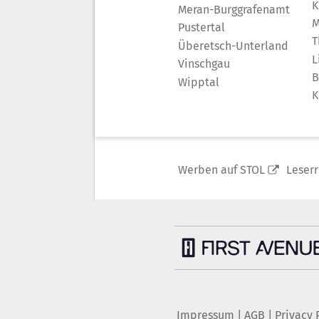
K
Meran-Burggrafenamt
M
Pustertal
T
Überetsch-Unterland
L
Vinschgau
B
Wipptal
K
Werben auf STOL
Leser
Impressum
|
AGB
|
Privacy 