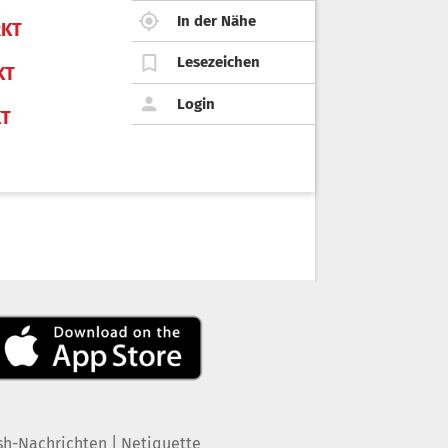
In der Nähe
KT
Lesezeichen
KT
Login
KT
|
sh-Nachrichten
Netiquette