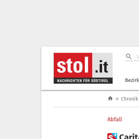
Bezir
»
Chronik
Abfall

Carit