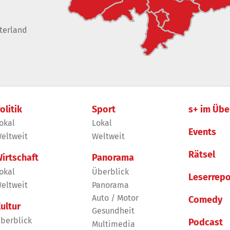
terland
olitik
Sport
s+ im Übe
okal
Lokal
Events
eltweit
Weltweit
Rätsel
irtschaft
Panorama
okal
Überblick
Leserrepo
eltweit
Panorama
Auto / Motor
Comedy
ultur
Gesundheit
berblick
Podcast
Multimedia