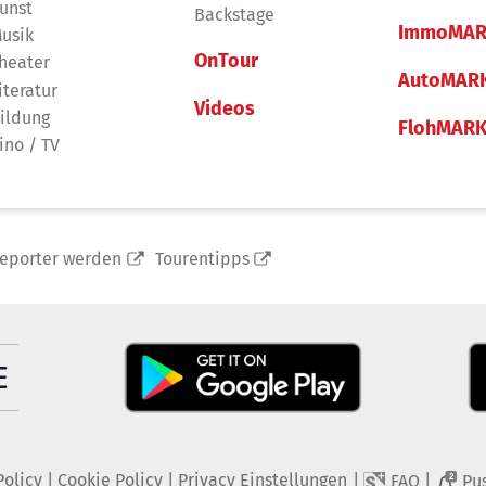
unst
Backstage
ImmoMAR
usik
OnTour
heater
AutoMAR
iteratur
Videos
ildung
FlohMAR
ino / TV
reporter werden
Tourentipps
Policy
|
Cookie Policy
|
Privacy Einstellungen
|
|
FAQ
Pu
2