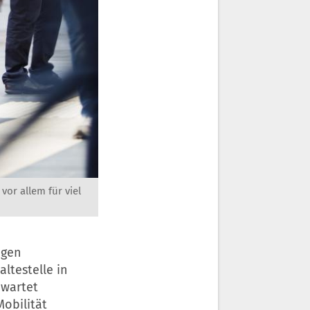
or allem für viel
agen
ltestelle in
ewartet
Mobilität