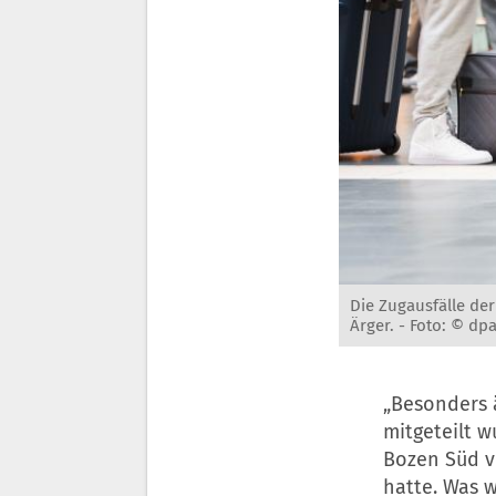
Die Zugausfälle de
Ärger. -
Foto: © dp
„Besonders ä
mitgeteilt w
Bozen Süd v
hatte. Was w