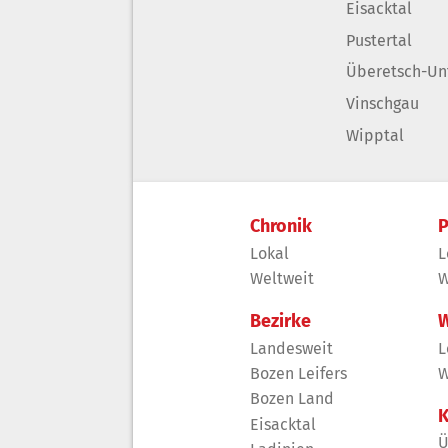
Eisacktal
Pustertal
Überetsch-Un
Vinschgau
Wipptal
Chronik
P
Lokal
L
Weltweit
W
Bezirke
W
Landesweit
L
Bozen Leifers
W
Bozen Land
K
Eisacktal
Ü