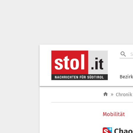
Bezir
»
Chronik
Mobilität

Chao