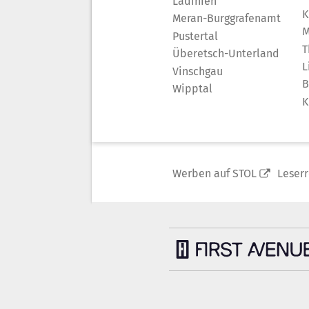
Ladinien
K
Meran-Burggrafenamt
M
Pustertal
T
Überetsch-Unterland
L
Vinschgau
B
Wipptal
K
Werben auf STOL
Leser