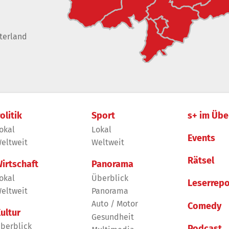
terland
olitik
Sport
s+ im Übe
okal
Lokal
Events
eltweit
Weltweit
Rätsel
irtschaft
Panorama
okal
Überblick
Leserrepo
eltweit
Panorama
Auto / Motor
Comedy
ultur
Gesundheit
berblick
Podcast