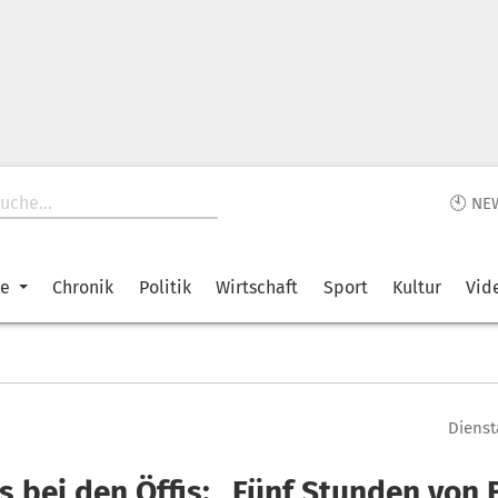
🕙 NE
ke
Chronik
Politik
Wirtschaft
Sport
Kultur
Vid
Dienst
s bei den Öffis: „Fünf Stunden von