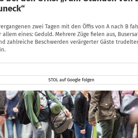
uneck“
vergangenen zwei Tagen mit den Öffis von A nach B fah
 allem eines: Geduld. Mehrere Züge fielen aus, Busersa
nd zahlreiche Beschwerden verärgerter Gäste trudelte
in.
STOL auf Google folgen