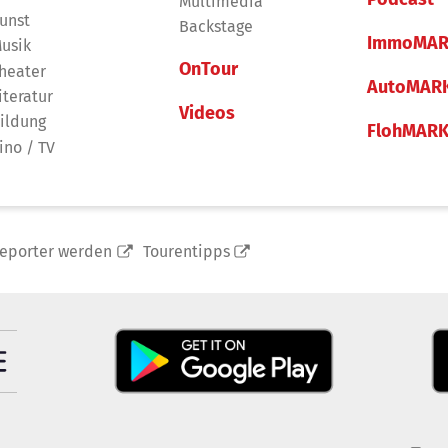
Multimedia
unst
Backstage
ImmoMAR
usik
OnTour
heater
AutoMAR
iteratur
Videos
ildung
FlohMAR
ino / TV
reporter werden
Tourentipps