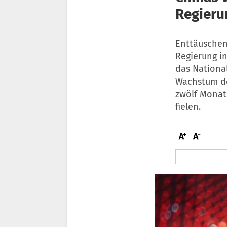
Regieru
Enttäuschen
Regierung i
das National
Wachstum de
zwölf Monat
fielen.