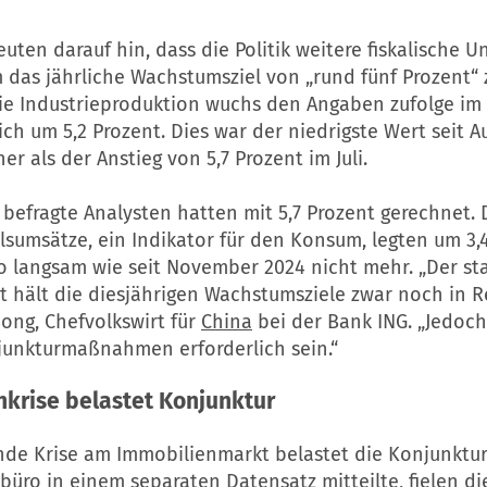
uten darauf hin, dass die Politik weitere fiskalische U
 das jährliche Wachstumsziel von „rund fünf Prozent“ 
Die Industrieproduktion wuchs den Angaben zufolge im
ich um 5,2 Prozent. Dies war der niedrigste Wert seit A
r als der Anstieg von 5,7 Prozent im Juli.
befragte Analysten hatten mit 5,7 Prozent gerechnet. 
sumsätze, ein Indikator für den Konsum, legten um 3,
o langsam wie seit November 2024 nicht mehr. „Der st
t hält die diesjährigen Wachstumsziele zwar noch in R
ong, Chefvolkswirt für
China
bei der Bank ING. „Jedoc
junkturmaßnahmen erforderlich sein.“
krise belastet Konjunktur
nde Krise am Immobilienmarkt belastet die Konjunktur
kbüro in einem separaten Datensatz mitteilte, fielen die