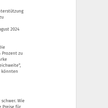
nterstützung
zu
ugust 2024
Die
4 Prozent zu
arke
eichweite“,
h könnten
 schwer. Wie
 Preise für