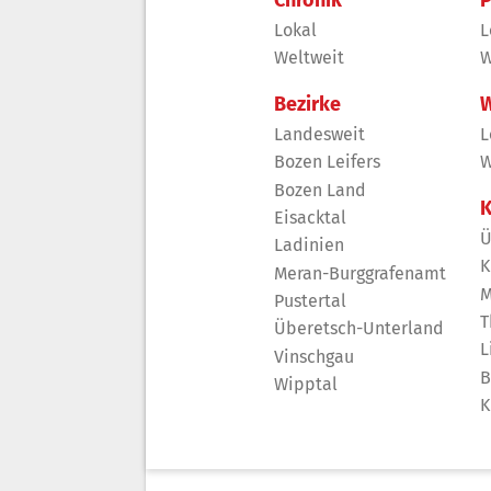
Chronik
P
Lokal
L
Weltweit
W
Bezirke
W
Landesweit
L
Bozen Leifers
W
Bozen Land
K
Eisacktal
Ü
Ladinien
K
Meran-Burggrafenamt
M
Pustertal
T
Überetsch-Unterland
L
Vinschgau
B
Wipptal
K