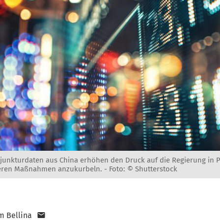
unkturdaten aus China erhöhen den Druck auf die Regierung in P
iteren Maßnahmen anzukurbeln. -
Foto: © Shutterstock
m Bellina