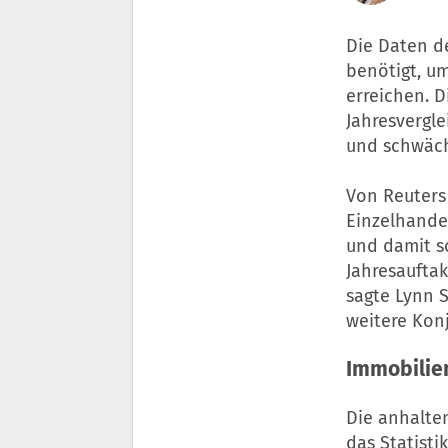
Die Daten de
benötigt, um
erreichen. 
Jahresvergle
und schwäche
Von Reuters 
Einzelhandel
und damit s
Jahresauftak
sagte Lynn S
weitere Kon
Immobilien
Die anhalte
das Statisti