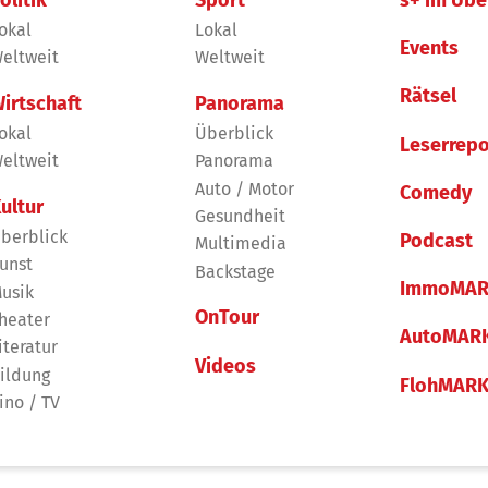
olitik
Sport
s+ im Übe
okal
Lokal
Events
eltweit
Weltweit
Rätsel
irtschaft
Panorama
okal
Überblick
Leserrepo
eltweit
Panorama
Auto / Motor
Comedy
ultur
Gesundheit
berblick
Podcast
Multimedia
unst
Backstage
ImmoMAR
usik
OnTour
heater
AutoMAR
iteratur
Videos
ildung
FlohMAR
ino / TV