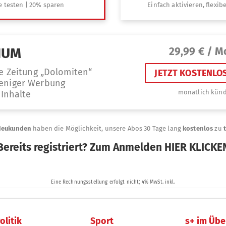
olitik
Sport
s+ im Übe