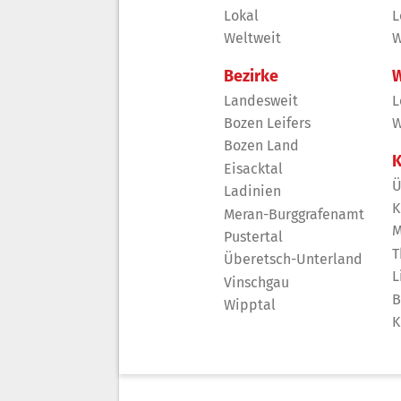
Lokal
L
Weltweit
W
Bezirke
W
Landesweit
L
Bozen Leifers
W
Bozen Land
K
Eisacktal
Ü
Ladinien
K
Meran-Burggrafenamt
M
Pustertal
T
Überetsch-Unterland
L
Vinschgau
B
Wipptal
K