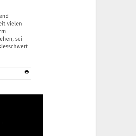
bend
it vielen
orm
ehen, sei
klesschwert