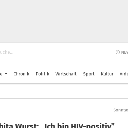
🕙 NE
ke
Chronik
Politik
Wirtschaft
Sport
Kultur
Vid
Sonntag
ita Wurst: „Ich bin HIV-positiv”