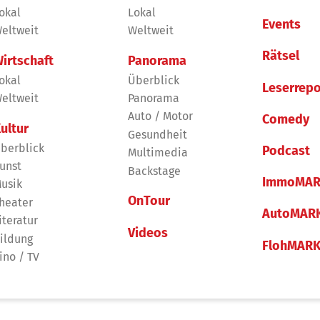
okal
Lokal
Events
eltweit
Weltweit
Rätsel
irtschaft
Panorama
okal
Überblick
Leserrepo
eltweit
Panorama
Auto / Motor
Comedy
ultur
Gesundheit
berblick
Podcast
Multimedia
unst
Backstage
ImmoMAR
usik
OnTour
heater
AutoMAR
iteratur
Videos
ildung
FlohMAR
ino / TV