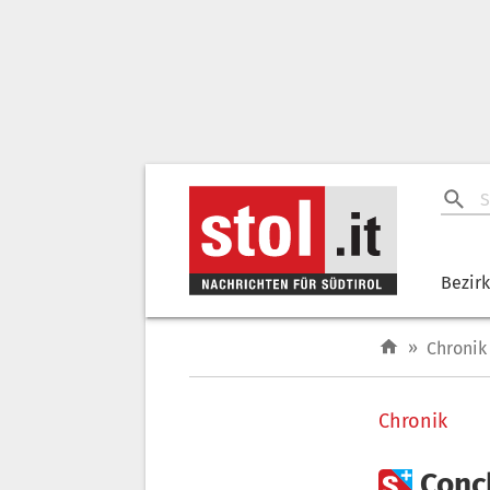
Bezir
»
Chronik
Chronik

Conch