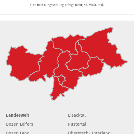
Landesweit
Eisacktal
Bozen Leifers
Pustertal
Bozen Land
Überetsch-Unterland