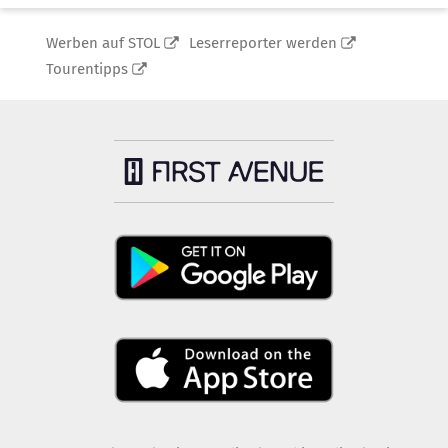
Werben auf STOL
Leserreporter werden
Tourentipps