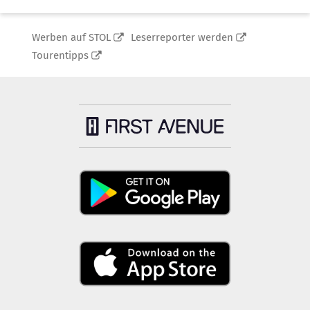
Werben auf STOL
Leserreporter werden
Tourentipps