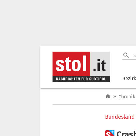
Bezir
»
Chronik
Bundesland 

Cras