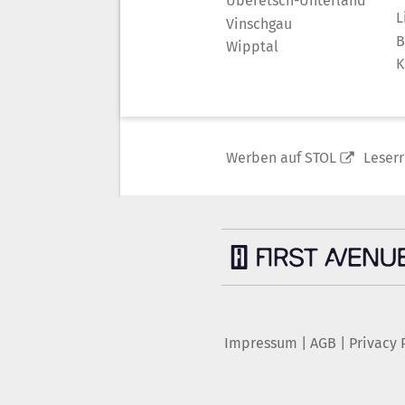
Überetsch-Unterland
L
Vinschgau
B
Wipptal
K
Werben auf STOL
Leser
Impressum
|
AGB
|
Privacy 