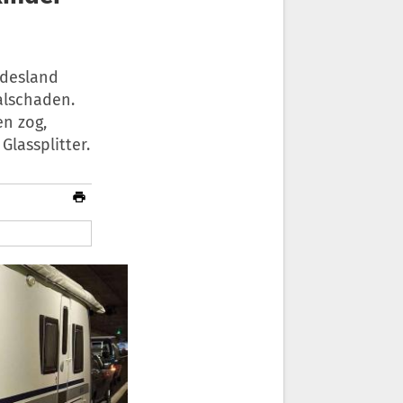
ndesland
alschaden.
n zog,
Glassplitter.