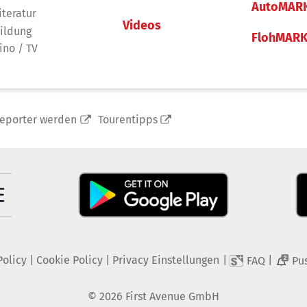
AutoMAR
iteratur
Videos
ildung
FlohMAR
ino / TV
reporter werden
Tourentipps
Policy
|
Cookie Policy
|
Privacy Einstellungen
|
|
FAQ
Pu
2
©
2026
First Avenue GmbH