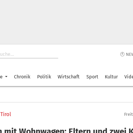
🕙 NE
ke
Chronik
Politik
Wirtschaft
Sport
Kultur
Vid
Tirol
Freit
h mit Wohnwagen: Eltern und zwei 