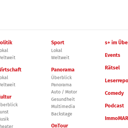
olitik
Sport
s+ im Übe
okal
Lokal
Events
eltweit
Weltweit
Rätsel
irtschaft
Panorama
okal
Überblick
Leserrepo
eltweit
Panorama
Auto / Motor
Comedy
ultur
Gesundheit
berblick
Podcast
Multimedia
unst
Backstage
ImmoMAR
usik
OnTour
heater