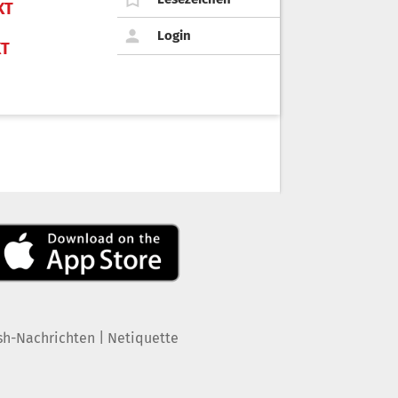
KT
Login
KT
|
sh-Nachrichten
Netiquette