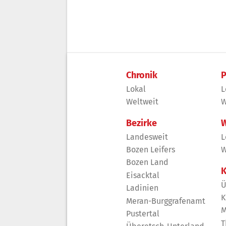
Chronik
P
Lokal
L
Weltweit
W
Bezirke
W
Landesweit
L
Bozen Leifers
W
Bozen Land
K
Eisacktal
Ü
Ladinien
K
Meran-Burggrafenamt
M
Pustertal
T