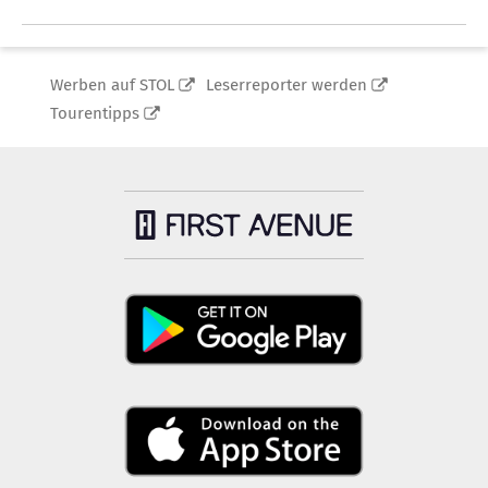
Werben auf STOL
Leserreporter werden
Tourentipps