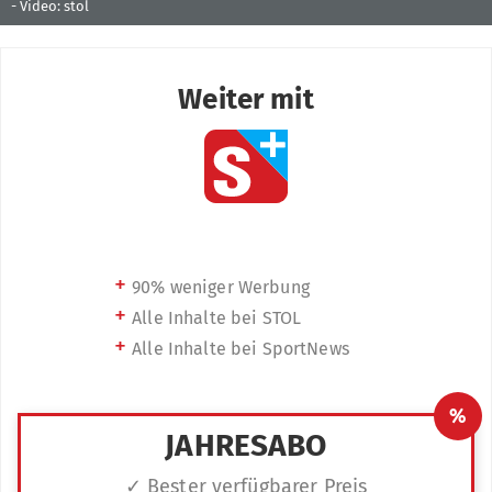
-
Video: stol