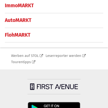
ImmoMARKT
AutoMARKT
FlohMARKT
Werben auf STOL
Leserreporter werden
Tourentipps