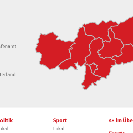
afenamt
terland
olitik
Sport
s+ im Übe
okal
Lokal