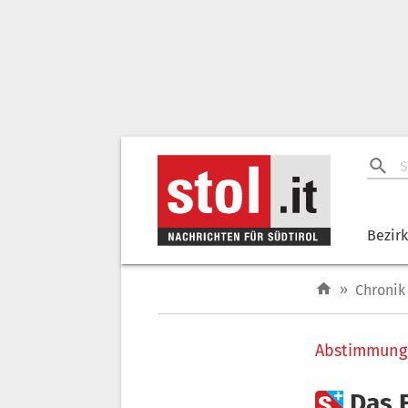
Bezir
»
Chronik
Abstimmung

Das 