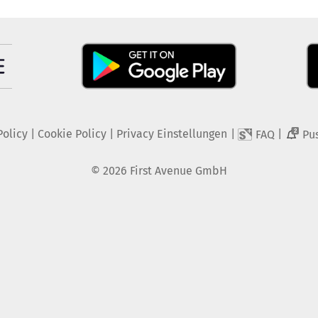
Policy
|
Cookie Policy
|
Privacy Einstellungen
|
|
FAQ
Pu
2
©
2026
First Avenue GmbH