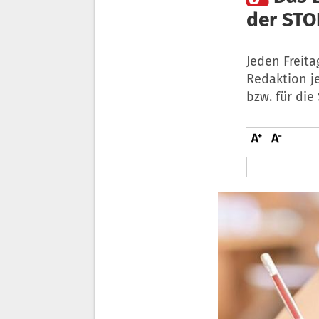
der STO
Jeden Freita
Redaktion j
bzw. für die