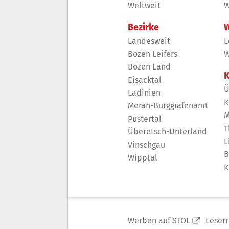
Weltweit
W
Bezirke
W
Landesweit
L
Bozen Leifers
W
Bozen Land
K
Eisacktal
Ü
Ladinien
K
Meran-Burggrafenamt
M
Pustertal
T
Überetsch-Unterland
L
Vinschgau
B
Wipptal
K
Werben auf STOL
Leser