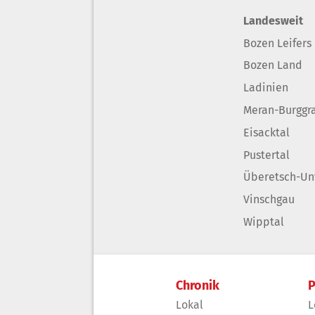
Landesweit
Bozen Leifers
Bozen Land
Ladinien
Meran-Burggr
Eisacktal
Pustertal
Überetsch-Un
Vinschgau
Wipptal
Chronik
P
Lokal
L