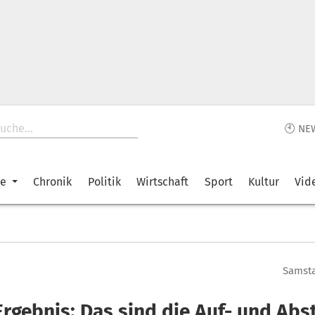
🕙 NE
ke
Chronik
Politik
Wirtschaft
Sport
Kultur
Vid
Samsta
Ergebnis: Das sind die Auf- und Abs