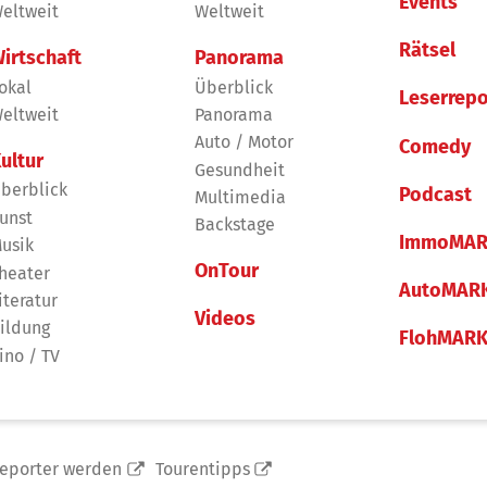
Events
eltweit
Weltweit
Rätsel
irtschaft
Panorama
okal
Überblick
Leserrepo
eltweit
Panorama
Auto / Motor
Comedy
ultur
Gesundheit
berblick
Podcast
Multimedia
unst
Backstage
ImmoMAR
usik
OnTour
heater
AutoMAR
iteratur
Videos
ildung
FlohMAR
ino / TV
reporter werden
Tourentipps