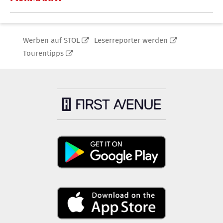
Werben auf STOL
Leserreporter werden
Tourentipps