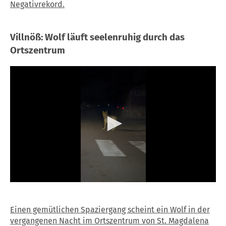
Negativrekord.
Villnöß: Wolf läuft seelenruhig durch das
Ortszentrum
0
seconds
of
Einen gemütlichen Spaziergang scheint ein Wolf in der
15
seconds
vergangenen Nacht im Ortszentrum von St. Magdalena