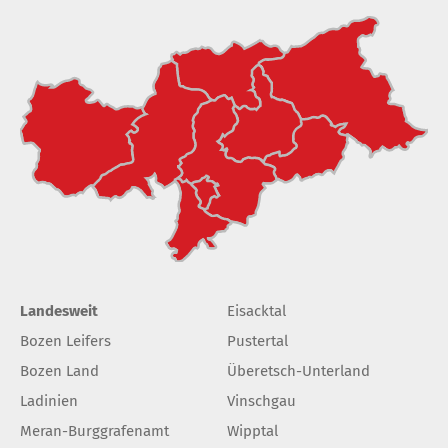
Landesweit
Eisacktal
Bozen Leifers
Pustertal
Bozen Land
Überetsch-Unterland
Ladinien
Vinschgau
Meran-Burggrafenamt
Wipptal