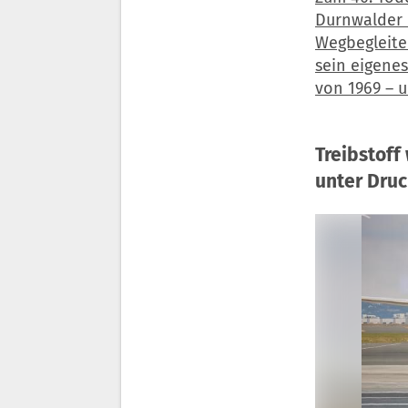
Durnwalder 
Wegbegleiter
sein eigene
von 1969 – u
Treibstoff
unter Dru