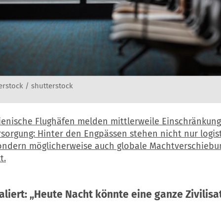
erstock / shutterstock
lienische Flughäfen melden mittlerweile Einschränkung
rsorgung: Hinter den Engpässen stehen nicht nur logis
ondern möglicherweise auch globale Machtverschiebu
t.
liert: „Heute Nacht könnte eine ganze Zivilisa