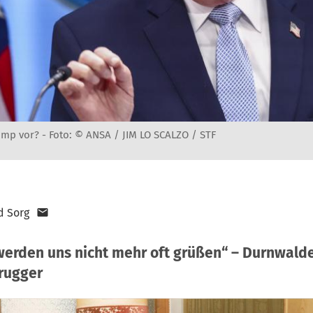
ump vor? -
Foto: © ANSA / JIM LO SCALZO / STF
d Sorg
 werden uns nicht mehr oft grüßen“ – Durnwalde
rugger