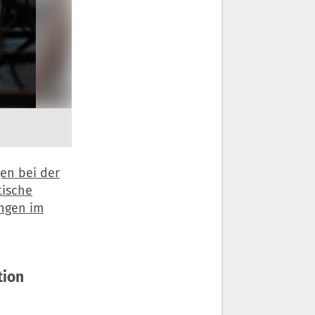
en bei der
tische
ngen im
tion