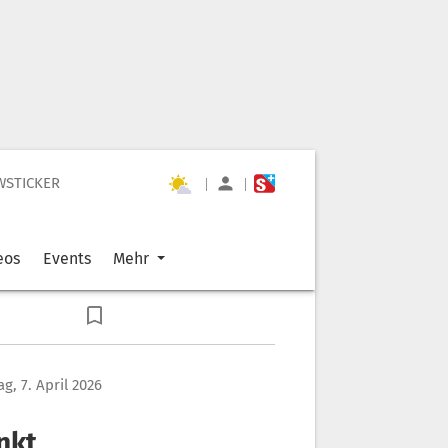
WSTICKER
|
|
eos
Events
Mehr
g, 7. April 2026
nkt