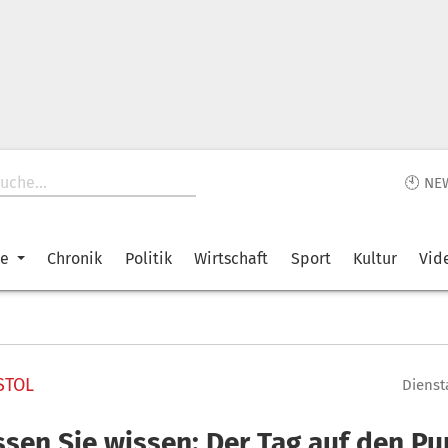
🕙 NE
ke
Chronik
Politik
Wirtschaft
Sport
Kultur
Vid
STOL
Diensta
sen Sie wissen: Der Tag auf den Pu