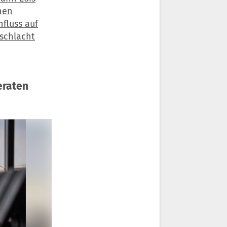
hen
fluss auf
schlacht
eraten