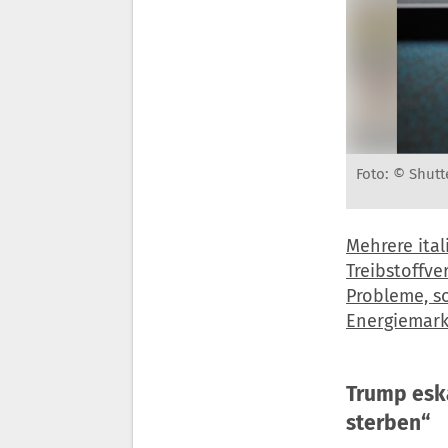
Foto: © Shutt
Mehrere ita
Treibstoffve
Probleme, s
Energiemark
Trump eska
sterben“