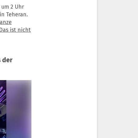
t um 2 Uhr
in Teheran.
ganze
as ist nicht
s der