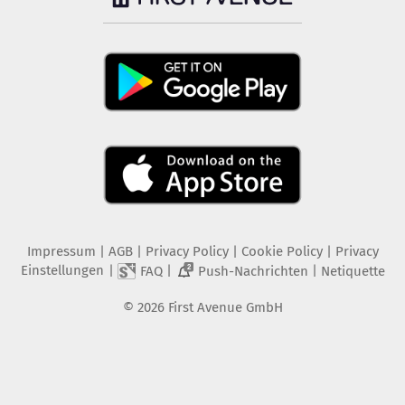
Impressum
|
AGB
|
Privacy Policy
|
Cookie Policy
|
Privacy
Einstellungen
|
|
|
FAQ
Push-Nachrichten
Netiquette
2
©
2026
First Avenue GmbH