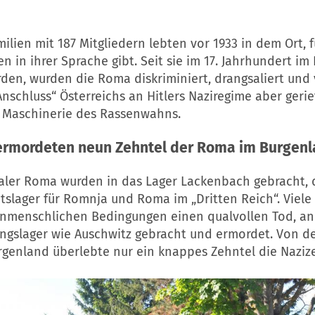
lien mit 187 Mitgliedern lebten vor 1933 in dem Ort, f
 in ihrer Sprache gibt. Seit sie im 17. Jahrhundert i
den, wurden die Roma diskriminiert, drangsaliert und 
schluss“ Österreichs an Hitlers Naziregime aber gerie
e Maschinerie des Rassenwahns.
 ermordeten neun Zehntel der Roma im Burgen
aler Roma wurden in das Lager Lackenbach gebracht, 
tslager für Romnja und Roma im „Dritten Reich“. Viele
unmenschlichen Bedingungen einen qualvollen Tod, a
ungslager wie Auschwitz gebracht und ermordet. Von d
genland überlebte nur ein knappes Zehntel die Nazize