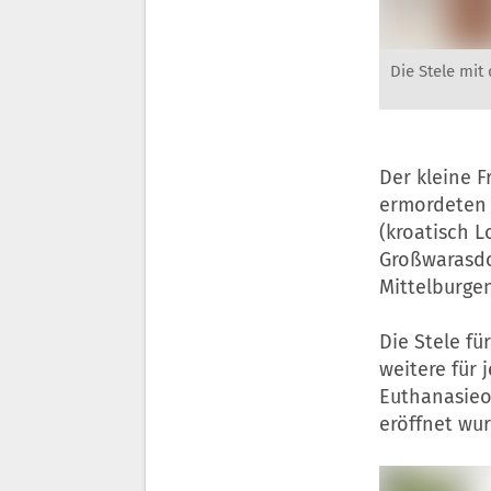
Die Stele mit 
Der kleine F
ermordeten –
(kroatisch L
Großwarasdor
Mittelburge
Die Stele fü
weitere für
Euthanasieo
eröffnet wu