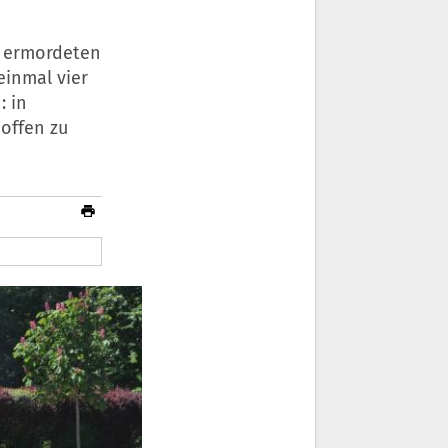
e ermordeten
einmal vier
: in
 offen zu