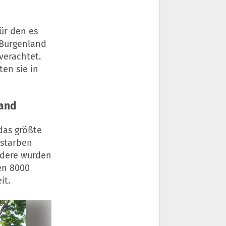
ür den es
m Burgenland
verachtet.
ten sie in
land
das größte
 starben
ndere wurden
en 8000
it.