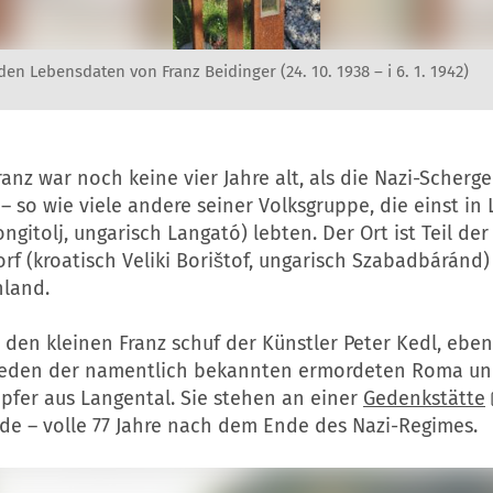
den Lebensdaten von Franz Beidinger (24. 10. 1938 – i 6. 1. 1942)
ranz war noch keine vier Jahre alt, als die Nazi-Scherg
 so wie viele andere seiner Volksgruppe, die einst in
ongitolj, ungarisch Langató) lebten. Der Ort ist Teil d
f (kroatisch Veliki Borištof, ungarisch Szabadbáránd)
nland.
r den kleinen Franz schuf der Künstler Peter Kedl, ebe
 jeden der namentlich bekannten ermordeten Roma und
pfer aus Langental. Sie stehen an einer
Gedenkstätte
rde – volle 77 Jahre nach dem Ende des Nazi-Regimes.