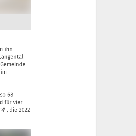
en ihn
 Langental
er Gemeinde
 im
nso 68
 für vier
, die 2022