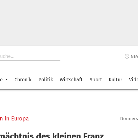
🕙 NE
ke
Chronik
Politik
Wirtschaft
Sport
Kultur
Vid
n in Europa
Donnerst
mächtnis des kleinen Franz