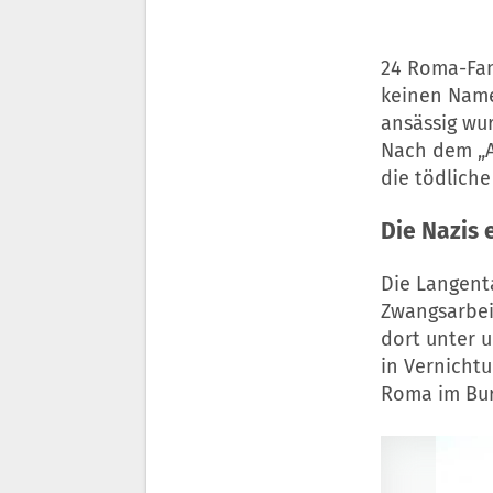
24 Roma-Fami
keinen Namen
ansässig wur
Nach dem „An
die tödlich
Die Nazis
Die Langent
Zwangsarbei
dort unter 
in Vernicht
Roma im Bur