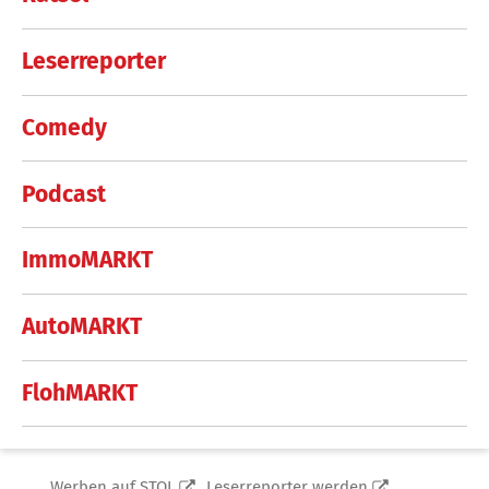
Leserreporter
Comedy
Podcast
ImmoMARKT
AutoMARKT
FlohMARKT
Werben auf STOL
Leserreporter werden