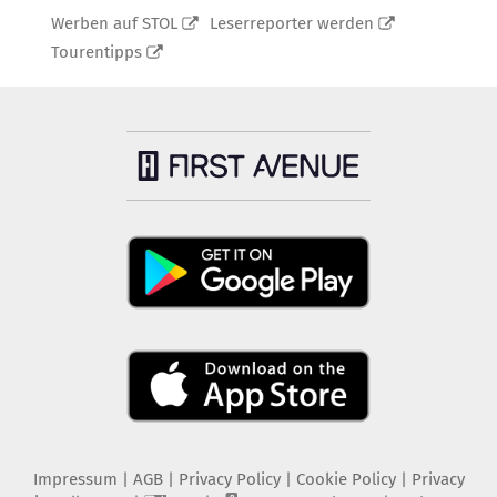
Werben auf STOL
Leserreporter werden
Tourentipps
Impressum
|
AGB
|
Privacy Policy
|
Cookie Policy
|
Privacy