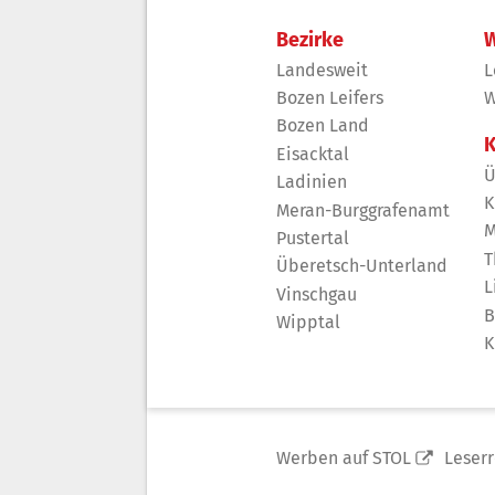
Bezirke
W
Landesweit
L
Bozen Leifers
W
Bozen Land
K
Eisacktal
Ü
Ladinien
K
Meran-Burggrafenamt
M
Pustertal
T
Überetsch-Unterland
L
Vinschgau
B
Wipptal
K
Werben auf STOL
Leser