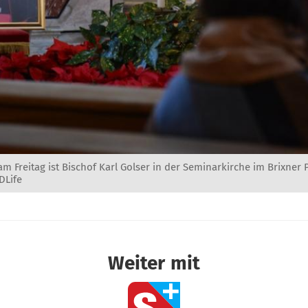
m Freitag ist Bischof Karl Golser in der Seminarkirche im Brixner 
DLife