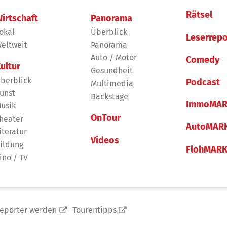
Rätsel
irtschaft
Panorama
okal
Überblick
Leserrepo
eltweit
Panorama
Auto / Motor
Comedy
ultur
Gesundheit
berblick
Podcast
Multimedia
unst
Backstage
ImmoMAR
usik
OnTour
heater
AutoMAR
iteratur
Videos
ildung
FlohMAR
ino / TV
reporter werden
Tourentipps