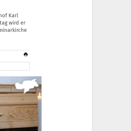
hof Karl
tag wird er
eminarkirche