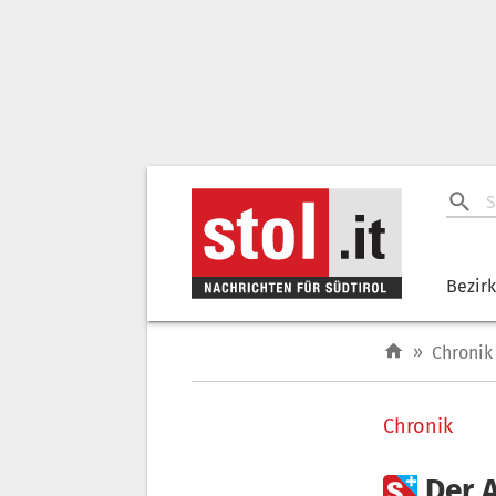
Bezir
»
Chronik
Chronik

Der 