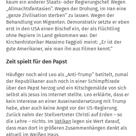
kaum ein anderer Staats- oder Regierungschef. Wegen
„Allmachtsfantasien“. Wegen der Drohung, im Iran eine
„ganze Zivilisation sterben“ zu lassen. Wegen der
Behandlung von Migranten. Demonstrativ setzte er eben
erst in den USA einen Bischof ein, der als Flüchtling
ohne Papiere in Land gekommen war. Der
Kirchenhistoriker Massimo Faggioli meint: „Er ist der
gute Amerikaner, wie man ihn aus Filmen kennt.“
Zeit spielt für den Papst
Häufiger noch wird Leo als „Anti-Trump“ betitelt, zumal
der Republikaner auch noch in einer Schimpftirade
über den Papst herzog und ein Kitschgemälde von sich
selbst als Jesus ins Internet stellte. Leo erklärte, dass er
kein Interesse an einer Auseinandersetzung mit Trump
habe, aber auch keine Angst vor der US-Regierung.
Zurück nahm der Stellvertreter Christi auf Erden – so
die Lehre – nichts. Im
Vatikan
legen sie Wert darauf,
dass man dort in größeren Zusammenhängen denkt als
aktuell im Weißen Haus.