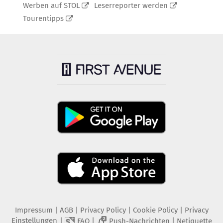
Werben auf STOL
Leserreporter werden
Tourentipps
Impressum
|
AGB
|
Privacy Policy
|
Cookie Policy
|
Privacy
Einstellungen
|
|
|
FAQ
Push-Nachrichten
Netiquette
2