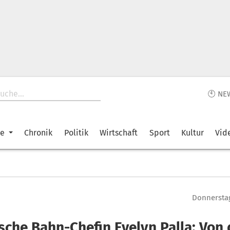
🕙 NE
ke
Chronik
Politik
Wirtschaft
Sport
Kultur
Vid
Donnerstag
sche Bahn-Chefin Evelyn Palla: Von