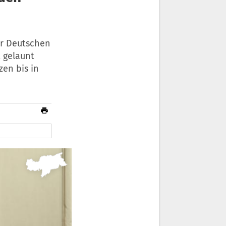
er Deutschen
t gelaunt
en bis in