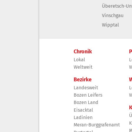
Überetsch-Un
Vinschgau
Wipptal
Chronik
P
Lokal
L
Weltweit
W
Bezirke
W
Landesweit
L
Bozen Leifers
W
Bozen Land
K
Eisacktal
Ü
Ladinien
K
Meran-Burggrafenamt
M