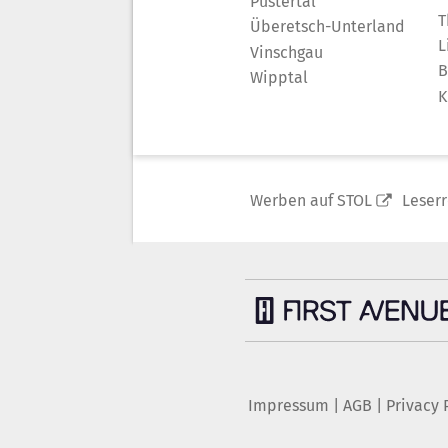
Pustertal
T
Überetsch-Unterland
L
Vinschgau
B
Wipptal
K
Werben auf STOL
Leser
Impressum
|
AGB
|
Privacy 