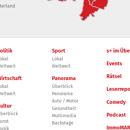
terland
olitik
Sport
s+ im Übe
okal
Lokal
Events
eltweit
Weltweit
Rätsel
irtschaft
Panorama
okal
Überblick
Leserrepo
eltweit
Panorama
Auto / Motor
Comedy
ultur
Gesundheit
berblick
Podcast
Multimedia
unst
Backstage
ImmoMAR
usik