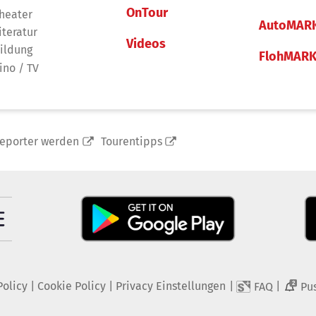
OnTour
heater
AutoMAR
iteratur
Videos
ildung
FlohMAR
ino / TV
reporter werden
Tourentipps
Policy
|
Cookie Policy
|
Privacy Einstellungen
|
|
FAQ
Pu
2