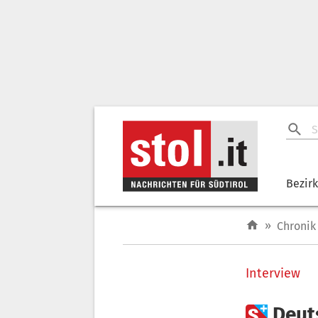
Bezir
»
Chronik
Interview

Deut