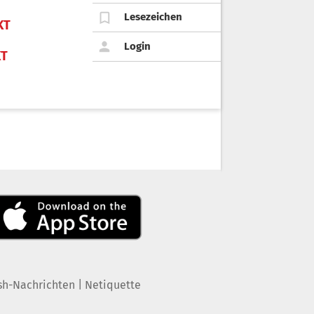
Lesezeichen
KT
Login
KT
|
sh-Nachrichten
Netiquette