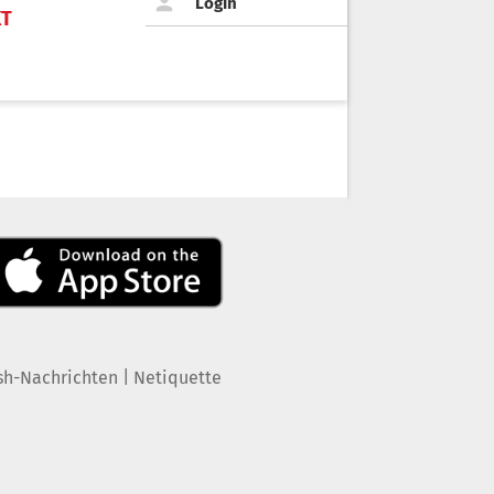
Login
KT
|
sh-Nachrichten
Netiquette