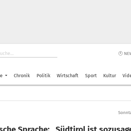
🕙 NE
ke
Chronik
Politik
Wirtschaft
Sport
Kultur
Vid
Sonnta
sche Sprache: „Südtirol ist sozusag