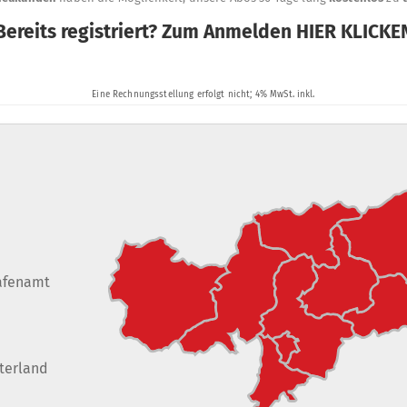
afenamt
terland