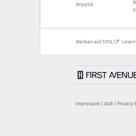
B
Wipptal
K
Werben auf STOL
Leser
Impressum
|
AGB
|
Privacy 