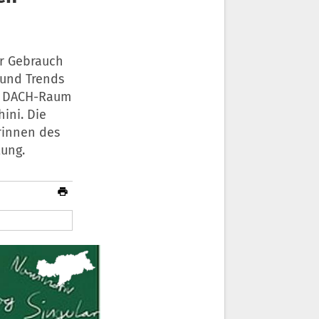
hr Gebrauch
 und Trends
en DACH-Raum
hini. Die
rinnen des
tung.