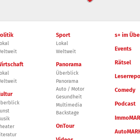
olitik
Sport
s+ im Übe
okal
Lokal
Events
eltweit
Weltweit
Rätsel
irtschaft
Panorama
okal
Überblick
Leserrepo
eltweit
Panorama
Auto / Motor
Comedy
ultur
Gesundheit
berblick
Podcast
Multimedia
unst
Backstage
ImmoMAR
usik
OnTour
heater
AutoMAR
iteratur
Videos