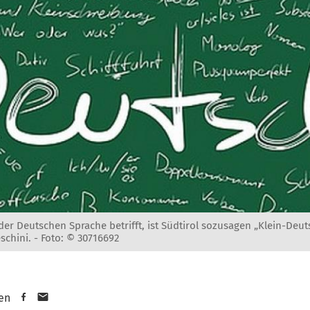
r Deutschen Sprache betrifft, ist Südtirol sozusagen „Klein-Deut
schini. -
Foto: © 30716692
en