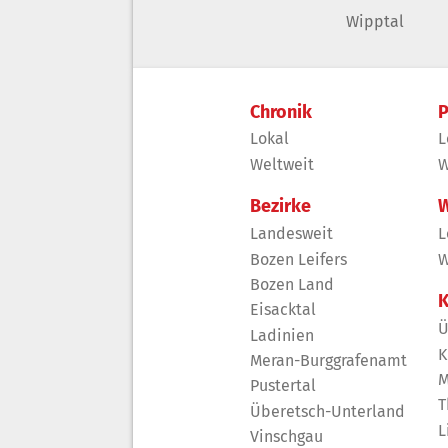
Wipptal
Chronik
P
Lokal
L
Weltweit
W
Bezirke
W
Landesweit
L
Bozen Leifers
W
Bozen Land
K
Eisacktal
Ü
Ladinien
K
Meran-Burggrafenamt
M
Pustertal
T
Überetsch-Unterland
L
Vinschgau