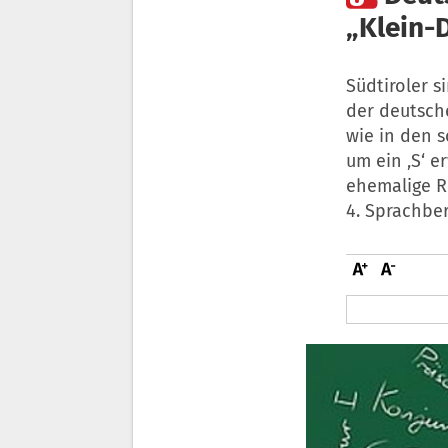
„Klein-
Südtiroler s
der deutsch
wie in den 
um ein ‚S‘ e
ehemalige Re
4. Sprachbe