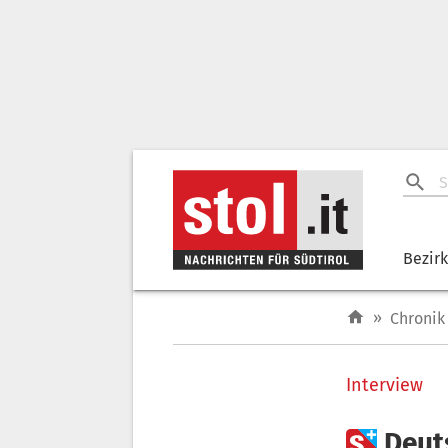
Bezir
»
Chronik
Interview

Deut