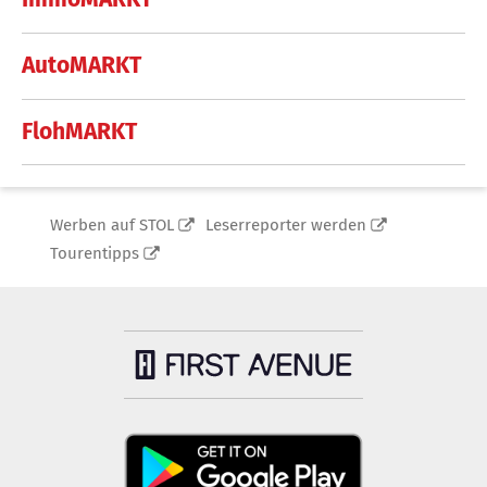
AutoMARKT
FlohMARKT
Werben auf STOL
Leserreporter werden
Tourentipps