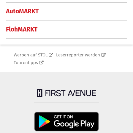
AutoMARKT
FlohMARKT
Werben auf STOL
Leserreporter werden
Tourentipps