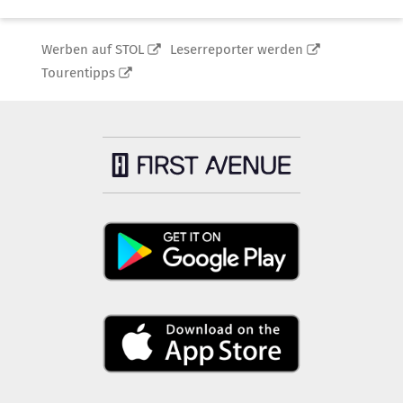
Werben auf STOL
Leserreporter werden
Tourentipps